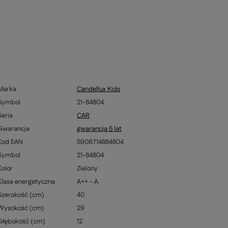
Marka
Candellux Kids
Symbol
21-84804
Seria
CAR
Gwarancja
gwarancja 5 lat
Kod EAN
5906714884804
Symbol
21-84804
Kolor
Zielony
Klasa energetyczna
A++ - A
Szerokość (cm)
40
Wysokość (cm)
29
Głębokość (cm)
12