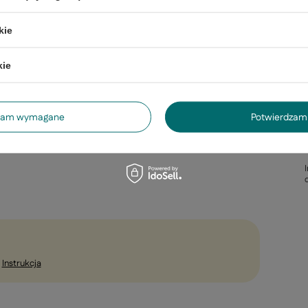
kie
kie
dzam wymagane
Potwierdzam 
Instrukcja