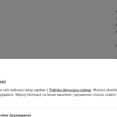
ość
w celu realizacji usług zgodnie z
Polityką dotyczącą cookies
. Możesz określi
eglądarce. Więcej informacji na temat warunków i prywatności można znaleźć
cookie (wymagane)