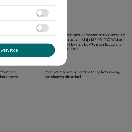
pojedynczego źródła
światła
Liczba punktów
1
światła
Styl
Nowoczesny
Informacja o
Producent / Podmiot odpowiedzalny Candellux
producencie
Lighting Sp. z o.o. ul. 1 Maja 132 05-200 Wołomin
Polska Kontakt E-mail: bok@candellux.com.pl
Telefon: +221010097
wszystkie
Materiał
Drewno
MDF
Informacje
Produkt malowany ręcznie farbą kazeinową,
dodatkowe
bezpieczną dla dzieci