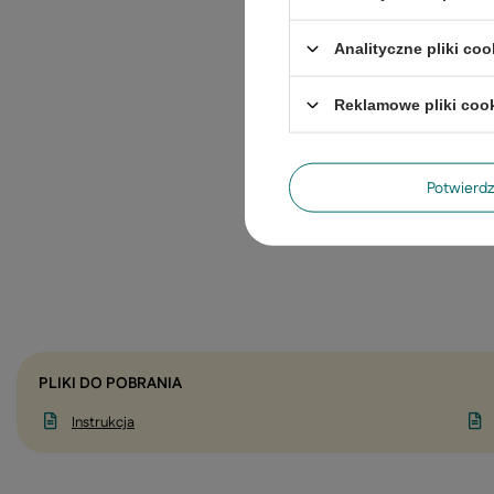
Analityczne pliki coo
Reklamowe pliki coo
Potwier
PLIKI DO POBRANIA
Instrukcja