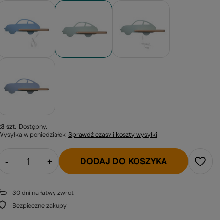
23 szt.
Dostępny
Wysyłka
w poniedziałek
Sprawdź czasy i koszty wysyłki
DODAJ DO KOSZYKA
-
+
30
dni na łatwy zwrot
Bezpieczne zakupy