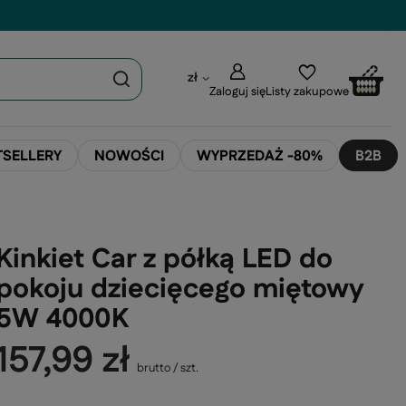
zł
Zaloguj się
Listy zakupowe
TSELLERY
NOWOŚCI
WYPRZEDAŻ -80%
B2B
Kinkiet Car z półką LED do
pokoju dziecięcego miętowy
5W 4000K
157,99 zł
brutto
/
szt.