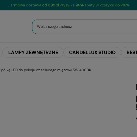
Darmowa dostawa
od 399 zł
Wysyłka
24h
Rabaty w koszyku do
-10%
LAMPY ZEWNĘTRZNE
CANDELLUX STUDIO
BES
 z półką LED do pokoju dziecięcego miętowy 5W 4000K