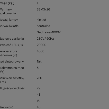
Waga (kg.)
1
Wymiary
33x13x26
opakowania
Rodzaj lampy
kinkiet
Barwa światła
neutralna
Neutralna 4000K
Napięcie zasilania
230V/ 50Hz
Trwałość LED (H)
20000
Temperatura
4000
barwowa (K)
Led zintegrowany
Tak
Maksymalna moc
5
(W)
Strumień świetlny
250
(Lm)
Długość/wysokość
29
43
15
Szerokość
40