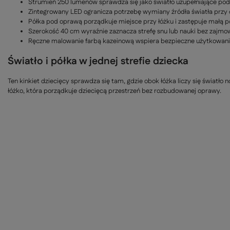
Strumień 250 lumenów sprawdza się jako światło uzupełniające po
Zintegrowany LED ogranicza potrzebę wymiany źródła światła przy
Półka pod oprawą porządkuje miejsce przy łóżku i zastępuje małą p
Szerokość 40 cm wyraźnie zaznacza strefę snu lub nauki bez zajmo
Ręczne malowanie farbą kazeinową wspiera bezpieczne użytkowanie
Światło i półka w jednej strefie dziecka
Ten kinkiet dziecięcy sprawdza się tam, gdzie obok łóżka liczy się światło
łóżko, która porządkuje dziecięcą przestrzeń bez rozbudowanej oprawy.