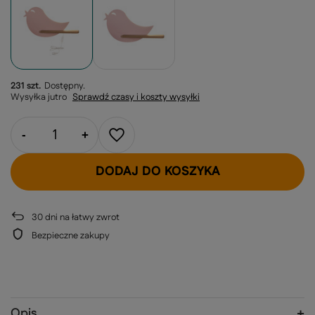
231 szt.
Dostępny
Wysyłka
jutro
Sprawdź czasy i koszty wysyłki
-
+
DODAJ DO KOSZYKA
30
dni na łatwy zwrot
Bezpieczne zakupy
Opis