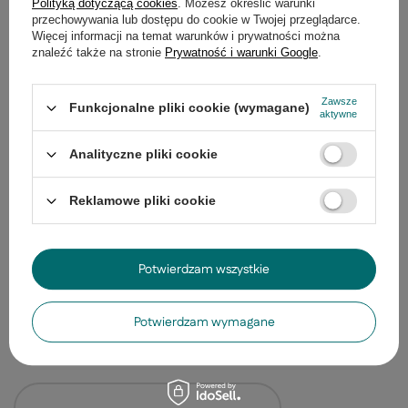
Polityką dotyczącą cookies
. Możesz określić warunki
przechowywania lub dostępu do cookie w Twojej przeglądarce.
PROMOCJA
Lampka Bird do poko
Więcej informacji na temat warunków i prywatności można
zintegrowany motyw
znaleźć także na stronie
Prywatność i warunki Google
.
298,99 zł
/
szt.
Najniższa cena z 30 d
Zawsze
Funkcjonalne pliki cookie (wymagane)
299,00 zł
-0%
aktywne
Analityczne pliki cookie
Reklamowe pliki cookie
Kinkiet Bird do pokoju dziecięcego z półką LED
zintegrowany różowy
Potwierdzam wszystkie
152,99 zł
/
szt.
Potwierdzam wymagane
Ostatnio oglądane