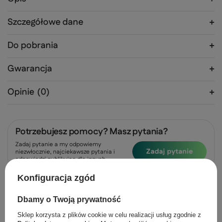
Szczegółowe dane
Do pobrania
Gwarancja
Opinie
(0)
Potrzebujesz pomocy? Masz pytania?
Zadaj pytanie a my odpowiemy
Zadaj pytanie
niezwłocznie, najciekawsze pytania i
odpowiedzi publikując dla innych.
Konfiguracja zgód
Produkty z tej samej serii
Dbamy o Twoją prywatność
Sklep korzysta z plików cookie w celu realizacji usług zgodnie z