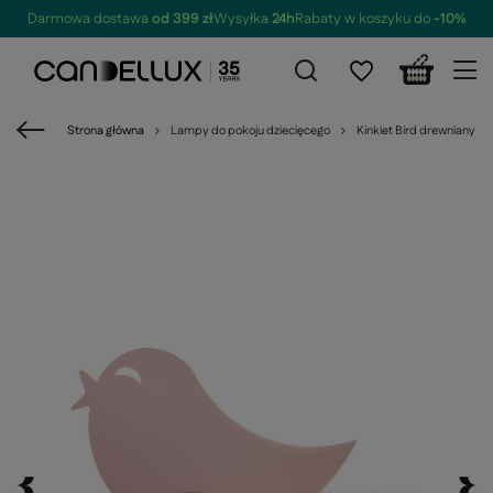
Darmowa dostawa
od 399 zł
Wysyłka
24h
Rabaty w koszyku do
-10%
Strona główna
Lampy do pokoju dziecięcego
Kinkiet Bird drewniany L