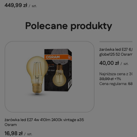
449,99 zł
/
szt.
Polecane produkty
OKAZJA
żarówka led E27 6,5
globe125 52 Osram
40,00 zł
/
szt.
Najniższa cena z 30 d
39,99 zł
+1%
Cena regularna:
53,99
żarówka led E27 4w 410lm 2400k vintage a35
Osram
16,98 zł
/
szt.