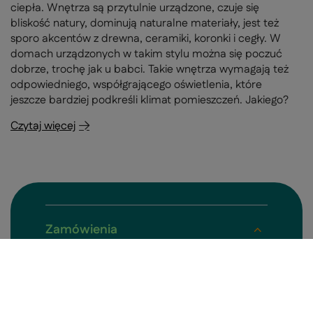
ciepła. Wnętrza są przytulnie urządzone, czuje się
bliskość natury, dominują naturalne materiały, jest też
sporo akcentów z drewna, ceramiki, koronki i cegły. W
domach urządzonych w takim stylu można się poczuć
dobrze, trochę jak u babci. Takie wnętrza wymagają też
odpowiedniego, współgrającego oświetlenia, które
jeszcze bardziej podkreśli klimat pomieszczeń. Jakiego?
Czytaj więcej
Zamówienia
Status
Śledzenie
Zwrot