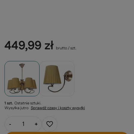
449,99 zł
brutto
/
szt.
1 szt.
Ostatnie sztuki
Wysyłka
jutro
Sprawdź czasy i koszty wysyłki
-
+