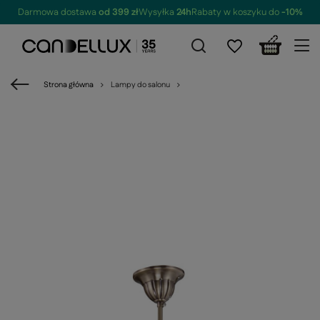
Darmowa dostawa
od 399 zł
Wysyłka
24h
Rabaty w koszyku do
-10%
Strona główna
Lampy do salonu