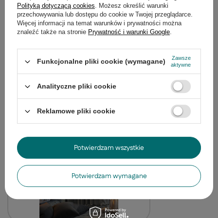
Polityką dotyczącą cookies
. Możesz określić warunki
przechowywania lub dostępu do cookie w Twojej przeglądarce.
Potrzebujesz pomocy? Masz pytania?
Więcej informacji na temat warunków i prywatności można
Zadaj pytanie a my odpowiemy
znaleźć także na stronie
Prywatność i warunki Google
.
Zadaj pytanie
niezwłocznie, najciekawsze pytania i
odpowiedzi publikując dla innych.
Zawsze
Funkcjonalne pliki cookie (wymagane)
aktywne
Produkty z tej samej serii
Analityczne pliki cookie
Reklamowe pliki cookie
Potwierdzam wszystkie
Potwierdzam wymagane