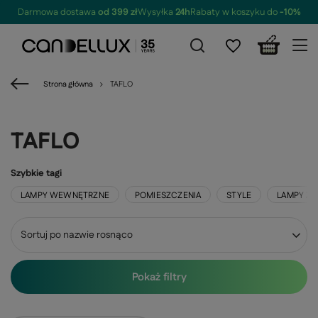
Darmowa dostawa
od 399 zł
Wysyłka
24h
Rabaty w koszyku do
-10%
Strona główna
TAFLO
TAFLO
Szybkie tagi
LAMPY WEWNĘTRZNE
POMIESZCZENIA
STYLE
LAMPY Z
Zmień sortowanie
Sortuj po nazwie rosnąco
Pokaż filtry