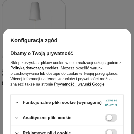
Konfiguracja zgód
Dbamy o Twoją prywatność
Sklep korzysta z plików cookie w celu realizacji usług zgodnie z
Polityką dotyczącą cookies
. Możesz określić warunki
Lampa podłogowa Taflo trójnóg z
przechowywania lub dostępu do cookie w Twojej przeglądarce.
abażurem do salonu 1-punktowa E27
Więcej informacji na temat warunków i prywatności można
524,99 zł
/
szt.
znaleźć także na stronie
Prywatność i warunki Google
.
Zawsze
Funkcjonalne pliki cookie (wymagane)
aktywne
Analityczne pliki cookie
Zamówienia
Reklamowe pliki cookie