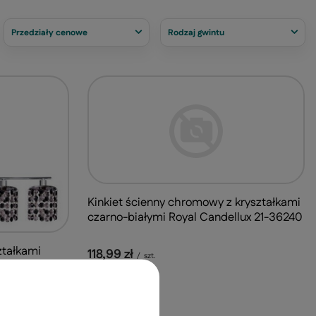
Przedziały cenowe
Rodzaj gwintu
Kinkiet ścienny chromowy z kryształkami
czarno-białymi Royal Candellux 21-36240
ztałkami
118,99 zł
/
szt.
 stół do