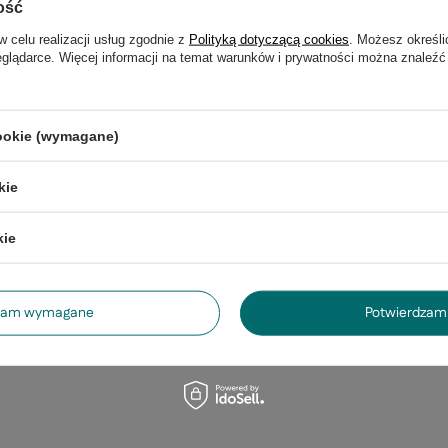
ość
t.
w celu realizacji usług zgodnie z
Polityką dotyczącą cookies
. Możesz określi
eglądarce. Więcej informacji na temat warunków i prywatności można znaleźć
cookie (wymagane)
kie
kie
dzam wymagane
Potwierdzam 