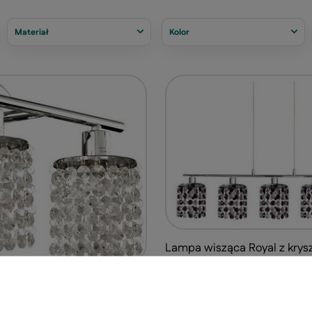
Materiał
Kolor
Lampa wisząca Royal z krys
chromowana 5-punktowa nad
salonu
l podwójny chromowy z
 do salonu metalowy G9
431,99 zł
/
szt.