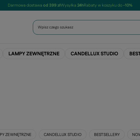
Darmowa dostawa
od 399 zł
Wysyłka
24h
Rabaty w koszyku do
-10%
LAMPY ZEWNĘTRZNE
CANDELLUX STUDIO
BES
PY ZEWNĘTRZNE
CANDELLUX STUDIO
BESTSELLERY
NO