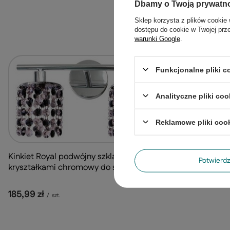
Dbamy o Twoją prywatn
185,99 zł
/
sz
Sklep korzysta z plików cookie 
dostępu do cookie w Twojej prz
warunki Google
.
Funkcjonalne pliki 
Analityczne pliki coo
Reklamowe pliki coo
Kinkiet Royal podwójny szklany z
Potwier
kryształkami chromowy do salonu 2xG9
185,99 zł
/
szt.