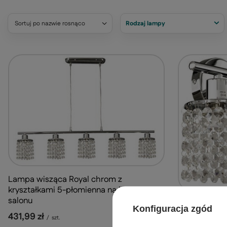
Sortuj po nazwie rosnąco
Rodzaj lampy
Lampa wisząca Royal chrom z
kryształkami 5-płomienna na belce do
salonu
Kinkiet Roya
Konfiguracja zgód
kryształkami
431,99 zł
/
szt.