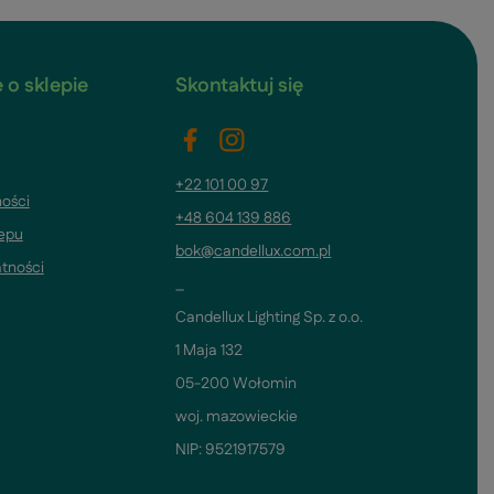
 o sklepie
Skontaktuj się
+22 101 00 97
ości
+48 604 139 886
lepu
bok@candellux.com.pl
atności
_
Candellux Lighting Sp. z o.o.
1 Maja 132
05-200 Wołomin
woj. mazowieckie
NIP: 9521917579