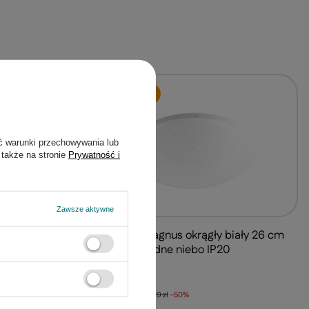
PROMOCJA
ć warunki przechowywania lub
 także na stronie
Prywatność i
Zawsze aktywne
iały 33 cm
Plafon LED Magnus okrągły biały 26 cm
4000K gwiezdne niebo IP20
52,00 zł
/
szt.
Najniższa cena:
103,99 zł
-50%