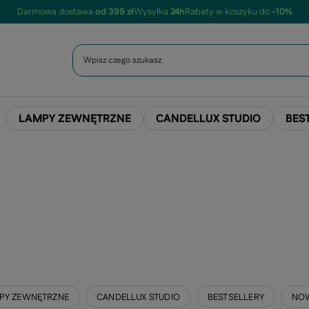
Darmowa dostawa
od 399 zł
Wysyłka
24h
Rabaty w koszyku do
-10%
LAMPY ZEWNĘTRZNE
CANDELLUX STUDIO
BES
PY ZEWNĘTRZNE
CANDELLUX STUDIO
BESTSELLERY
NO