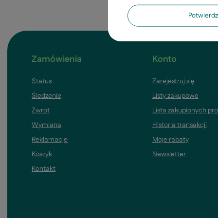
Potwier
Zamówienia
Konto
Status
Zarejestruj się
Śledzenie
Listy zakupowe
Zwrot
Lista zakupionych pr
Wymiana
Historia transakcji
Reklamacje
Moje rabaty
Koszyk
Newsletter
Kontakt