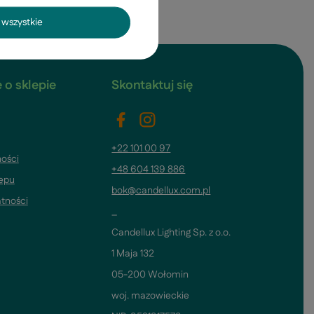
wszystkie
 o sklepie
Skontaktuj się
+22 101 00 97
ości
+48 604 139 886
lepu
bok@candellux.com.pl
atności
_
Candellux Lighting Sp. z o.o.
1 Maja 132
05-200 Wołomin
woj. mazowieckie