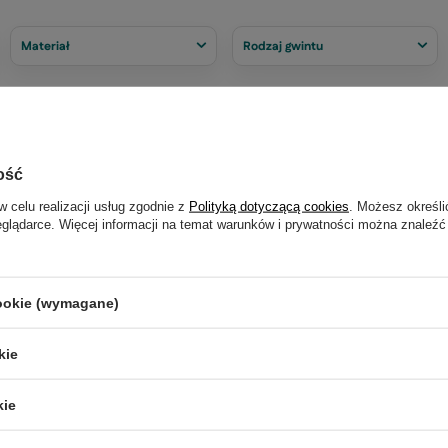
Materiał
Rodzaj gwintu
PROMOCJA
ość
w celu realizacji usług zgodnie z
Polityką dotyczącą cookies
. Możesz określi
eglądarce. Więcej informacji na temat warunków i prywatności można znaleźć
cookie (wymagane)
Magnus okrągły 38cm 4000K
Plafon LED Magnus okrągły b
kie
ne niebo IP20
4000K IP20
78,00 zł
.
/
szt.
kie
99 zł
-50%
Najniższa cena:
155,99 zł
-50%