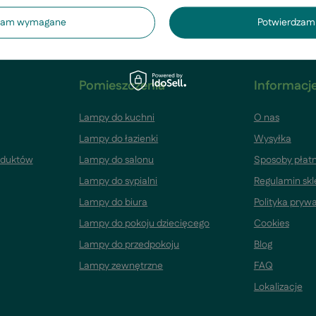
dzam wymagane
Potwierdzam 
Pomieszczenia
Informacje
Lampy do kuchni
O nas
Lampy do łazienki
Wysyłka
oduktów
Lampy do salonu
Sposoby płatn
Lampy do sypialni
Regulamin sk
Lampy do biura
Polityka pryw
Lampy do pokoju dziecięcego
Cookies
Lampy do przedpokoju
Blog
Lampy zewnętrzne
FAQ
Lokalizacje