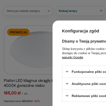
Sortuj po nazwie rosnąco
Rodzaj lampy
Konfiguracja zgód
PROMOCJA
PROMOCJA
Dbamy o Twoją prywatn
Sklep korzysta z plików cookie 
dostępu do cookie w Twojej prz
warunki Google
.
Funkcjonalne pliki 
Plafon LED Magnus okrągły biały 49 cm
Plafon LED 
Analityczne pliki coo
4000K gwiezdne niebo
biały gwiezd
165,00 zł
101,00 zł
/
szt.
/
szt
Reklamowe pliki coo
Najniższa cena:
329,99 zł
-50%
Najniższa cena:
201,