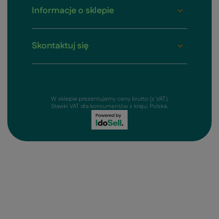
Informacje o sklepie
Skontaktuj się
W sklepie prezentujemy ceny brutto (z VAT).
Stawki VAT dla konsumentów z kraju:
Polska
.