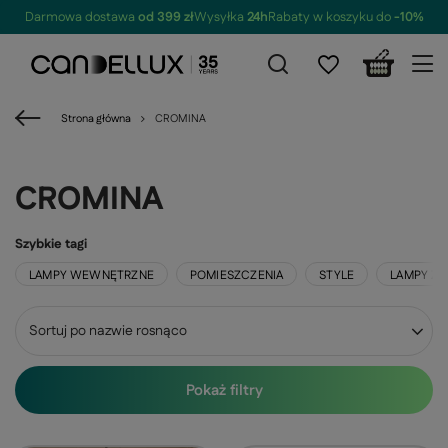
Darmowa dostawa
od 399 zł
Wysyłka
24h
Rabaty w koszyku do
-10%
Strona główna
CROMINA
CROMINA
Szybkie tagi
LAMPY WEWNĘTRZNE
POMIESZCZENIA
STYLE
LAMPY Z
Zmień sortowanie
Sortuj po nazwie rosnąco
Pokaż filtry