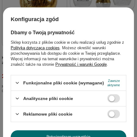
Lampa sufitowa Cromina okrągła ze
Konfiguracja zgód
szklanymi kloszami 3-punktowa do
salonu
Dbamy o Twoją prywatność
119,00 zł
/
szt.
Sklep korzysta z plików cookie w celu realizacji usług zgodnie z
Polityką dotyczącą cookies
. Możesz określić warunki
Najniższa cena:
267,00 zł
-55%
Cena regularna:
313,99 zł
-62%
przechowywania lub dostępu do cookie w Twojej przeglądarce.
Kinkiet Cromina kula szklana czarno
Więcej informacji na temat warunków i prywatności można
złota do salonu E27 Candellux
znaleźć także na stronie
Prywatność i warunki Google
.
21,50 zł
/
szt.
Zawsze
Funkcjonalne pliki cookie (wymagane)
aktywne
Najniższa cena:
43,00 zł
-50%
Cena regularna:
107,99 zł
-80%
Analityczne pliki cookie
Reklamowe pliki cookie