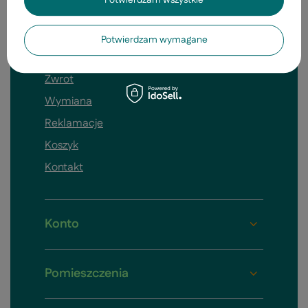
Potwierdzam wszystkie
Zamówienia
Status
Potwierdzam wymagane
Śledzenie
Zwrot
Wymiana
Reklamacje
Koszyk
Kontakt
Konto
Pomieszczenia