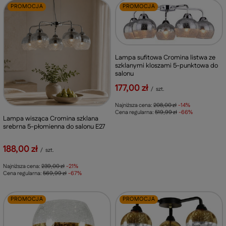
PROMOCJA
PROMOCJA
Lampa sufitowa Cromina listwa ze
szklanymi kloszami 5-punktowa do
salonu
177,00 zł
/
szt.
Najniższa cena:
208,00 zł
-14%
Cena regularna:
519,99 zł
-66%
Lampa wisząca Cromina szklana
srebrna 5-płomienna do salonu E27
188,00 zł
/
szt.
Najniższa cena:
239,00 zł
-21%
Cena regularna:
569,99 zł
-67%
PROMOCJA
PROMOCJA