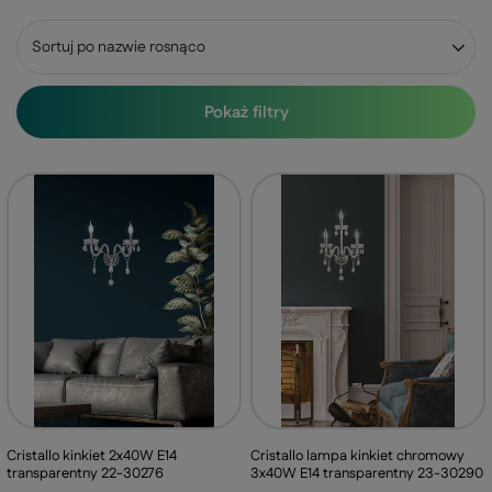
Zmień sortowanie
Sortuj po nazwie rosnąco
Pokaż filtry
Cristallo lampa kinkiet chromowy
Cristallo kinkiet 2x40W E14
3x40W E14 transparentny 23-30290
transparentny 22-30276