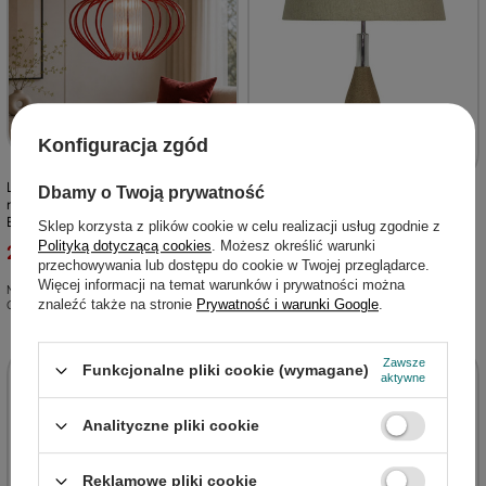
Konfiguracja zgód
Lampa wisząca Imperia czerwona
Dbamy o Twoją prywatność
nowoczesna do salonu pojedyncza
Lampka nocna Eco szklana z
E27
beżowym lnianym abażurem 41 cm
Sklep korzysta z plików cookie w celu realizacji usług zgodnie z
Polityką dotyczącą cookies
. Możesz określić warunki
228,00 zł
/
szt.
przechowywania lub dostępu do cookie w Twojej przeglądarce.
363,99 zł
/
szt.
Więcej informacji na temat warunków i prywatności można
Najniższa cena:
485,34 zł
-53%
znaleźć także na stronie
Prywatność i warunki Google
.
Cena regularna:
570,99 zł
-60%
Zawsze
Funkcjonalne pliki cookie (wymagane)
aktywne
Analityczne pliki cookie
Reklamowe pliki cookie