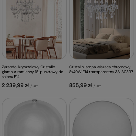
Cristallo lampa wisząca chromowy
Żyrandol kryształowy Cristallo
8x40W E14 transparentny 38-30337
glamour ramienny 18-punktowy do
salonu E14
855,99 zł
2 239,99 zł
/
szt.
/
szt.