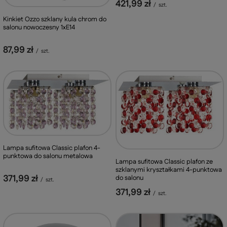
421,99 zł
/
szt.
Kinkiet Ozzo szklany kula chrom do
salonu nowoczesny 1xE14
87,99 zł
/
szt.
Lampa sufitowa Classic plafon 4-
punktowa do salonu metalowa
Lampa sufitowa Classic plafon ze
szklanymi kryształkami 4-punktowa
371,99 zł
do salonu
/
szt.
371,99 zł
/
szt.