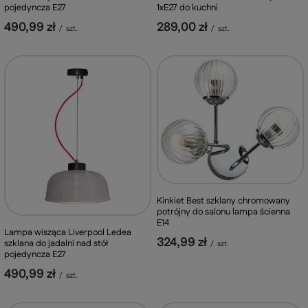
pojedyncza E27
1xE27 do kuchni
490,99 zł
289,00 zł
/
szt.
/
szt.
Kinkiet Best szklany chromowany
potrójny do salonu lampa ścienna
E14
Lampa wisząca Liverpool Ledea
324,99 zł
szklana do jadalni nad stół
/
szt.
pojedyncza E27
490,99 zł
/
szt.