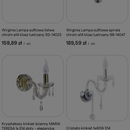
Wirginia Lampa sufitowa listwa
Wirginia Lampa sufitowa spirala
chrom e14 klosz lustrzany 93-14023
chrom e14 klosz lustrzany 98-14047
159,89 zł
189,59 zł
/
szt.
/
szt.
Kryształowy kinkiet ścienny MARIA
Cristallo kinkiet 1x40W E14
TERESA 1x E14 złoty - elegancka