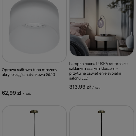
Lampka nocna LUKKA srebrna ze
szklanym szarym kloszem -
Oprawa sufitowa tuba mrożony
przytulne oświetlenie sypialni i
akryl okrągła natynkowa GU10
salonu LED
313,99 zł
/
szt.
62,99 zł
/
szt.