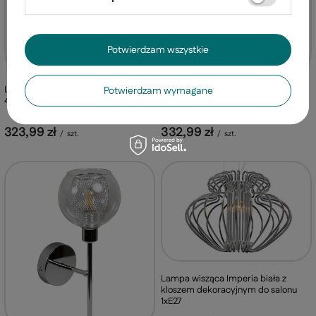
Potwierdzam wszystkie
Lampka nocna Eco szklana z
Lampka stołowa beżowe płótno
Potwierdzam wymagane
beżowym lnianym abażurem E27
40x62cm Eco 41-21502
klasyczna
332,99 zł
323,99 zł
/
szt.
/
szt.
Lampa wisząca Imperia biała z
kloszem dekoracyjnym do salonu
1xE27