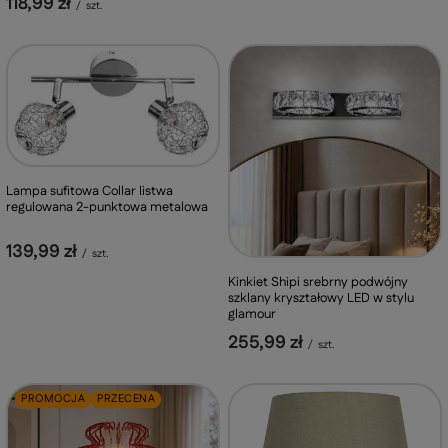
118,99 zł
/
szt.
Lampa sufitowa Collar listwa
regulowana 2-punktowa metalowa
139,99 zł
/
szt.
Kinkiet Shipi srebrny podwójny
szklany kryształowy LED w stylu
glamour
255,99 zł
/
szt.
PROMOCJA
PRZECENA