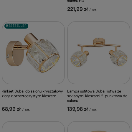
salonu E14
221,99 zł
/
szt.
BESTSELLER
Kinkiet Dubai do salonu kryształowy
Lampa sufitowa Dubai listwa ze
złoty z przezroczystym kloszem
szklanymi kloszami 2-punktowa do
salonu
68,99 zł
139,98 zł
/
szt.
/
szt.