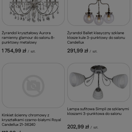
Żyrandol Ballet klasyczny szklane
Żyrandol kryształowy Aurora
klosze kule 3-punktowy do salonu
ramienny glamour do salonu 8-
Candellux
punktowy metalowy
291,99 zł
1 754,99 zł
/
szt.
/
szt.
Lampa sufitowa Simpli ze szklanymi
kloszami 3-punktowa do salonu
Kinkiet ścienny chromowy z
kryształkami czarno-białymi Royal
Candellux 21-36240
202,99 zł
/
szt.