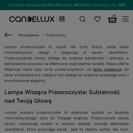
Darmowa dostawa
od 399 zł
Wysyłka
24h
Rabaty w koszyku do
-10%
Strona główna
Przezroczysty
Lampa przezroczysta to wybór dla tych, którzy cenią sobie
minimalistyczny design i elegancję w swoim oświetleniu.
Przezroczystość lampy dodaje do wnętrza subtelności i lekkości, a
jednocześnie pozwala na efektowne rozproszenie światła. Nasza oferta
obejmuje różne typy lamp przezroczystych, od
lamp wiszących
do
lamp w kształcie kuli, każda z nich dodaje do wnętrza unikalnego stylu i
wyrafinowanej elegancji.
Lampa Wisząca Przezroczysta: Subtelność
nad Twoją Głową
Lampa wisząca przezroczysta to doskonały sposób na dodanie
minimalistycznego stylu do Twojego wnętrza. Przezroczyste klosze
lampy rozpraszają światło w unikalny sposób, tworząc efektowne
oświetlenie, które przyciąga wzrok. Jest to idealny wybór dla tych,