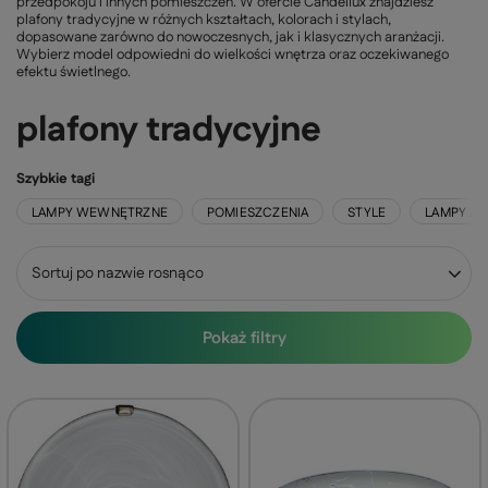
przedpokoju i innych pomieszczeń. W ofercie Candellux znajdziesz
plafony tradycyjne w różnych kształtach, kolorach i stylach,
dopasowane zarówno do nowoczesnych, jak i klasycznych aranżacji.
Wybierz model odpowiedni do wielkości wnętrza oraz oczekiwanego
efektu świetlnego.
plafony tradycyjne
Szybkie tagi
LAMPY WEWNĘTRZNE
POMIESZCZENIA
STYLE
LAMPY Z
Zmień sortowanie
Sortuj po nazwie rosnąco
Pokaż filtry