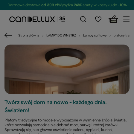
Darmowa dostawa
od 399 zł
Wysyłka
24h
Rabaty w koszyku do
-10%
Strona główna
LAMPY DO WNĘTRZ
Lampy sufitowe
plafony trady
Twórz swój dom na nowo - każdego dnia.
Światłem!
Plafony tradycyjne to modele wyposażone w wymienne źródła światła,
które pozwalają samodzielnie dobrać moc, barwę i rodzaj żarówki.
Sprawdzają się jako główne oświetlenie salonu, sypialni, kuchni,