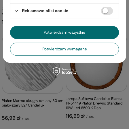
Plafon Time okrągły biały szklany 30
Plafon LED Pristina okrągły 30 cm
cm E27 Candellux
Reklamowe pliki cookie
4000K biały do salonu
56,99 zł
/
szt.
115,99 zł
/
szt.
Potwierdzam wszystkie
Potwierdzam wymagane
Lampa Sufitowa Candellux Bianca
Plafon Marmo okrągły szklany 30 cm
14-54449 Plafon Drewno Standard
biało-szary E27 Candellux
16W Led 6500 K Dąb
116,99 zł
/
szt.
56,99 zł
/
szt.