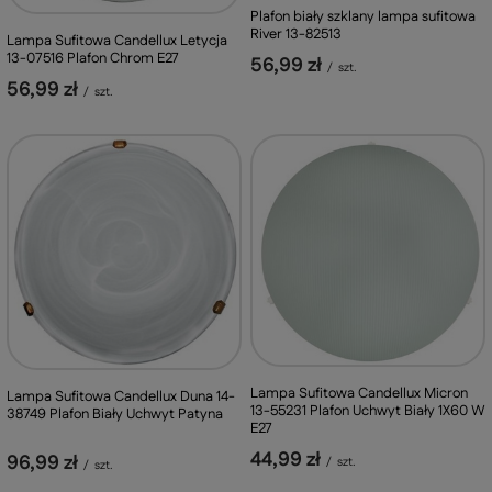
Plafon biały szklany lampa sufitowa
River 13-82513
Lampa Sufitowa Candellux Letycja
13-07516 Plafon Chrom E27
56,99 zł
/
szt.
56,99 zł
/
szt.
Lampa Sufitowa Candellux Micron
Lampa Sufitowa Candellux Duna 14-
13-55231 Plafon Uchwyt Biały 1X60 W
38749 Plafon Biały Uchwyt Patyna
E27
44,99 zł
96,99 zł
/
szt.
/
szt.