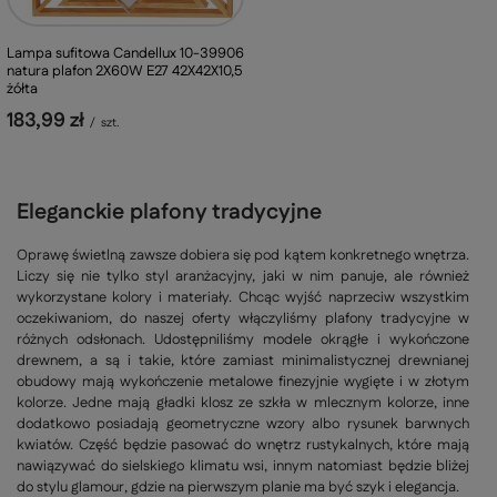
Lampa sufitowa Candellux 10-39906
natura plafon 2X60W E27 42X42X10,5
żółta
183,99 zł
/
szt.
Eleganckie plafony tradycyjne
Oprawę świetlną zawsze dobiera się pod kątem konkretnego wnętrza.
Liczy się nie tylko styl aranżacyjny, jaki w nim panuje, ale również
wykorzystane kolory i materiały. Chcąc wyjść naprzeciw wszystkim
oczekiwaniom, do naszej oferty włączyliśmy plafony tradycyjne w
różnych odsłonach. Udostępniliśmy modele okrągłe i wykończone
drewnem, a są i takie, które zamiast minimalistycznej drewnianej
obudowy mają wykończenie metalowe finezyjnie wygięte i w złotym
kolorze. Jedne mają gładki klosz ze szkła w mlecznym kolorze, inne
dodatkowo posiadają geometryczne wzory albo rysunek barwnych
kwiatów. Część będzie pasować do wnętrz rustykalnych, które mają
nawiązywać do sielskiego klimatu wsi, innym natomiast będzie bliżej
do stylu glamour, gdzie na pierwszym planie ma być szyk i elegancja.