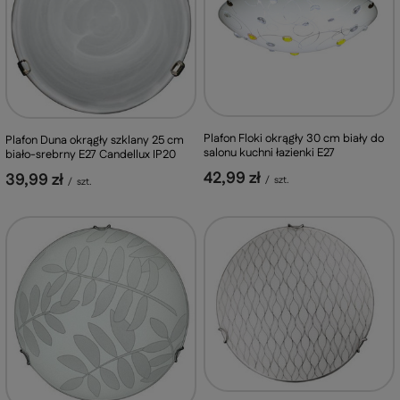
Plafon Floki okrągły 30 cm biały do
Plafon Duna okrągły szklany 25 cm
salonu kuchni łazienki E27
biało-srebrny E27 Candellux IP20
42,99 zł
39,99 zł
/
szt.
/
szt.