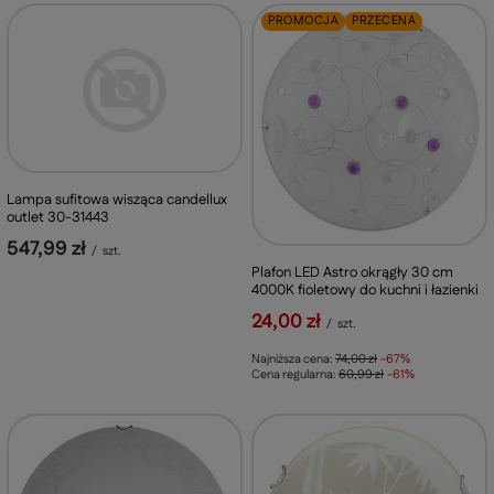
PROMOCJA
PRZECENA
Lampa sufitowa wisząca candellux
outlet 30-31443
547,99 zł
/
szt.
Plafon LED Astro okrągły 30 cm
4000K fioletowy do kuchni i łazienki
24,00 zł
/
szt.
Najniższa cena:
74,00 zł
-67%
Cena regularna:
60,99 zł
-61%