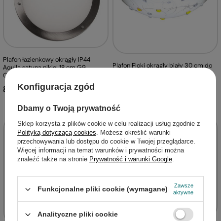
Plafon łazienkowy okrągły IP44
Plafon Floki okrągły biały 30 cm do
Aquila satyna nikiel 18 cm G9
salonu kuchni łazienki E27
Candellux
Konfiguracja zgód
84,99 zł
/
szt.
42,75 zł
/
szt.
Dbamy o Twoją prywatność
Sklep korzysta z plików cookie w celu realizacji usług zgodnie z
Polityką dotyczącą cookies
. Możesz określić warunki
przechowywania lub dostępu do cookie w Twojej przeglądarce.
Więcej informacji na temat warunków i prywatności można
znaleźć także na stronie
Prywatność i warunki Google
.
Zawsze
Funkcjonalne pliki cookie (wymagane)
aktywne
Analityczne pliki cookie