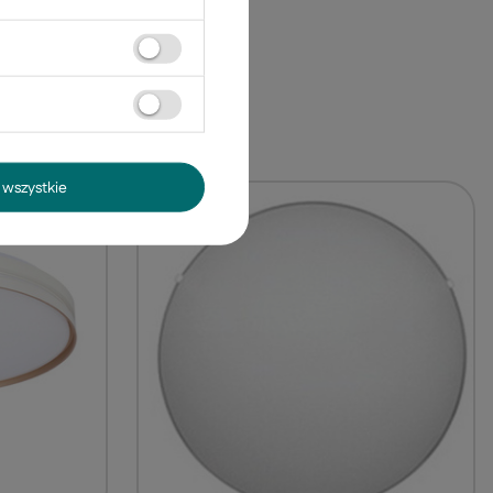
szklany 29
wszystkie