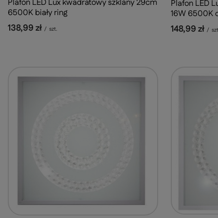
Plafon LED Lux kwadratowy szklany 29cm
Plafon LED L
6500K biały ring
16W 6500K do
138,99 zł
148,99 zł
/
szt.
/
szt