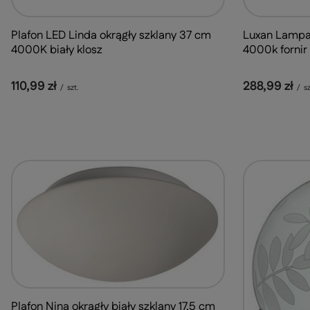
Plafon LED Linda okrągły szklany 37 cm
Luxan Lampa 
4000K biały klosz
4000k fornir 
110,99 zł
288,99 zł
/
szt.
/
sz
Plafon Nina okrągły biały szklany 17,5 cm