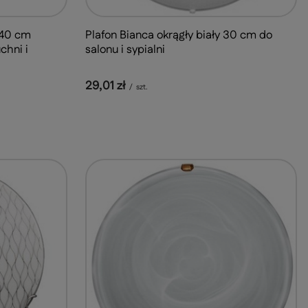
 40 cm
Plafon Bianca okrągły biały 30 cm do
chni i
salonu i sypialni
29,01 zł
/
szt.