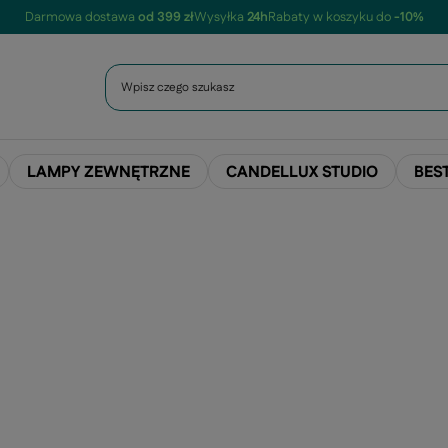
Darmowa dostawa
od 399 zł
Wysyłka
24h
Rabaty w koszyku do
-10%
LAMPY ZEWNĘTRZNE
CANDELLUX STUDIO
BES