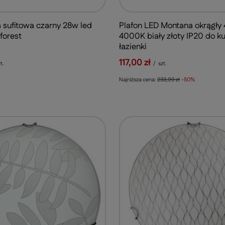
sufitowa czarny 28w led
Plafon LED Montana okrągły
forest
4000K biały złoty IP20 do ku
łazienki
117,00 zł
t.
/
szt.
Najniższa cena:
233,99 zł
-50%