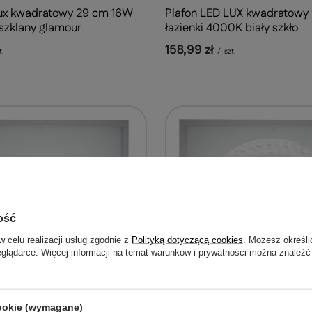
Lux kwadratowy 29 cm 16W
Plafon LED LUX kwadratowy
szklany glamour
łazienki 4000K biały szkło
158,99 zł
t.
/
szt.
ość
w celu realizacji usług zgodnie z
Polityką dotyczącą cookies
. Możesz określi
eglądarce. Więcej informacji na temat warunków i prywatności można znaleźć
cookie (wymagane)