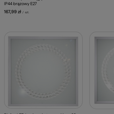
IP44 brązowy E27
167,99 zł
/
szt.