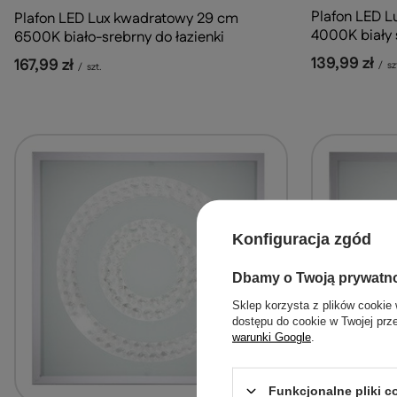
Plafon LED 
Plafon LED Lux kwadratowy 29 cm
4000K biały 
6500K biało-srebrny do łazienki
139,99 zł
167,99 zł
/
sz
/
szt.
Konfiguracja zgód
Dbamy o Twoją prywatn
Sklep korzysta z plików cookie 
dostępu do cookie w Twojej prz
warunki Google
.
Funkcjonalne pliki 