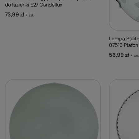
do łazienki E27 Candellux
73,99 zł
/
szt.
Lampa Sufito
07516 Plafo
56,99 zł
/
szt.