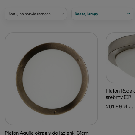
Sortuj po nazwie rosnąco
Rodzaj lampy
Plafon Roda 
srebrny E27
201,99 zł
/
sz
Plafon Aquila okrągły do łazienki 31cm