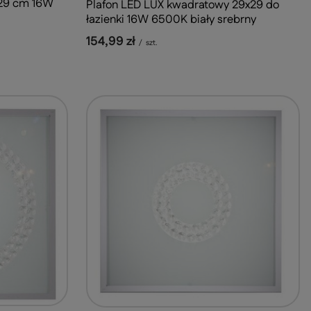
 29 cm 16W
Plafon LED LUX kwadratowy 29x29 do
łazienki 16W 6500K biały srebrny
154,99 zł
/
szt.