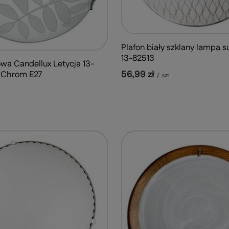
Plafon biały szklany lampa s
13-82513
wa Candellux Letycja 13-
56,99 zł
n Chrom E27
/
szt.