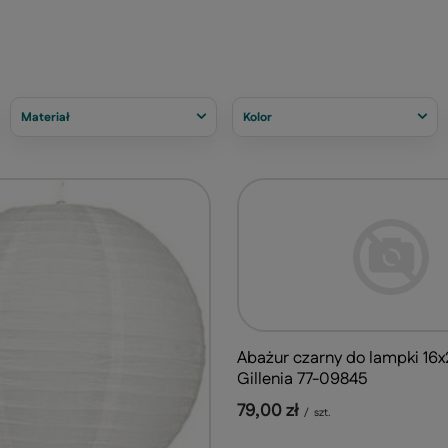
Materiał
Kolor
Abażur czarny do lampki 16
Gillenia 77-09845
79,00 zł
/
szt.