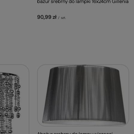
bażur srebrny do lampki 16x24cm Gillenia
90,99 zł
/
szt.