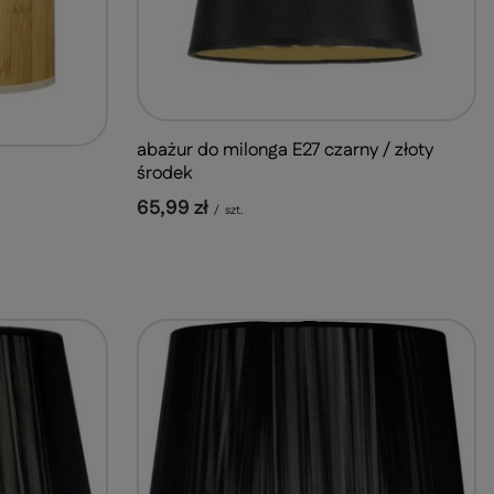
abażur do milonga E27 czarny / złoty
środek
65,99 zł
/
szt.