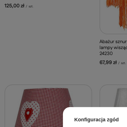
125,00 zł
/
szt.
Abażur sznu
lampy wiszące
24230
67,99 zł
/
szt.
Konfiguracja zgód