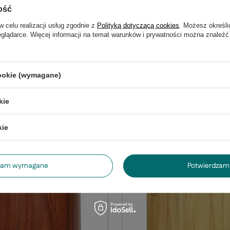
ość
w celu realizacji usług zgodnie z
Polityką dotyczącą cookies
. Możesz określi
eglądarce. Więcej informacji na temat warunków i prywatności można znaleźć
abażur do valencia lampa p
lencia lampa podłogowa E27
cookie (wymagane)
żółty
106,99 zł
/
szt.
kie
t.
kie
dzam wymagane
Potwierdzam 