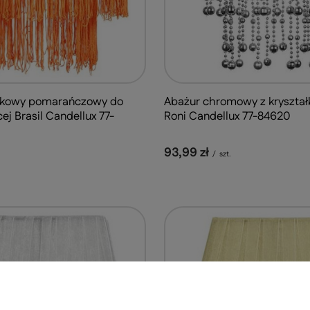
rkowy pomarańczowy do
Abażur chromowy z kryształ
j Brasil Candellux 77-
Roni Candellux 77-84620
93,99 zł
/
szt.