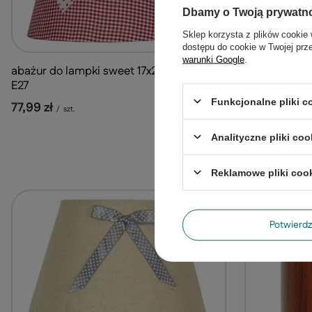
Dbamy o Twoją prywatn
Sklep korzysta z plików cookie 
dostępu do cookie w Twojej prz
warunki Google
.
abażur do lampki sweet 17x28xh20cm
E27
abażur do va
Funkcjonalne pliki 
77,99 zł
/
szt.
biały
106,99 zł
Analityczne pliki coo
/
sz
Reklamowe pliki coo
Potwier