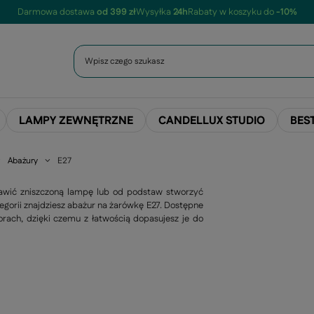
Darmowa dostawa
od 399 zł
Wysyłka
24h
Rabaty w koszyku do
-10%
LAMPY ZEWNĘTRZNE
CANDELLUX STUDIO
BES
Abażury
E27
awić zniszczoną lampę lub od podstaw stworzyć
egorii znajdziesz abażur na żarówkę E27. Dostępne
rach, dzięki czemu z łatwością dopasujesz je do