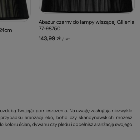
Abażur czarny do lampy wiszącej Gillenia
77-98750
x24cm
143,99 zł
/
szt.
zie ozdobą Twojego pomieszczenia. Na uwagę zasługują niezwykle
W przypadku aranżacji eko, boho czy skandynawskich możesz
o koloru ścian, dywanu czy pledu i dopełnisz aranżację swojego