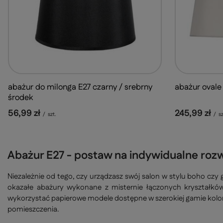
abażur do milonga E27 czarny / srebrny
abażur ovale
środek
56,99 zł
245,99 zł
/
szt.
/
sz
Abażur E27 - postaw na indywidualne roz
Niezależnie od tego, czy urządzasz swój salon w stylu boho czy 
okazałe abażury wykonane z misternie łączonych kryształkó
wykorzystać papierowe modele dostępne w szerokiej gamie kolor
pomieszczenia.