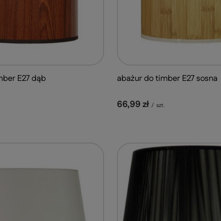
mber E27 dąb
abażur do timber E27 sosna
66,99 zł
/
szt.