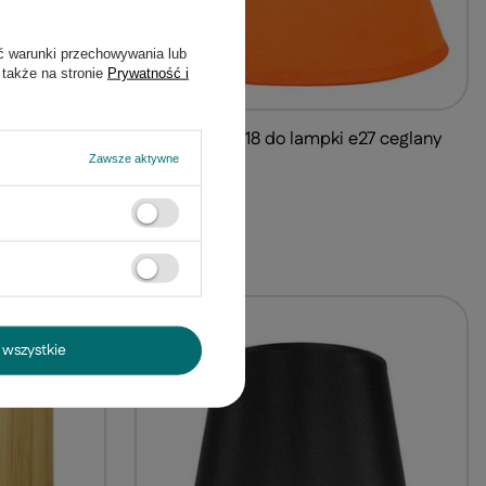
ć warunki przechowywania lub
 także na stronie
Prywatność i
Abażur sicilia 18 do lampki e27 ceglany
odłogowa E27
Zawsze aktywne
16,99 zł
/
szt.
wszystkie