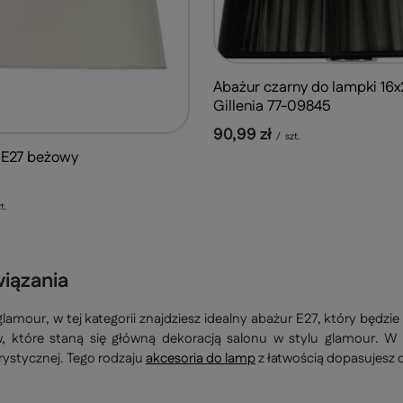
Abażur czarny do lampki 16
Gillenia 77-09845
90,99 zł
/
szt.
 E27 beżowy
t.
wiązania
glamour, w tej kategorii znajdziesz idealny abażur E27, który będ
w, które staną się główną dekoracją salonu w stylu glamour. 
ystycznej. Tego rodzaju
akcesoria do lamp
z łatwością dopasujesz d