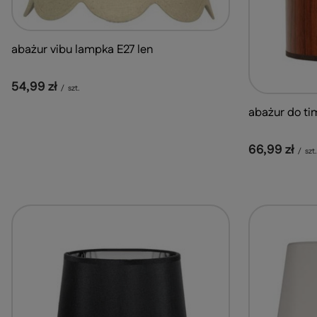
abażur vibu lampka E27 len
54,99 zł
/
szt.
abażur do ti
66,99 zł
/
szt.