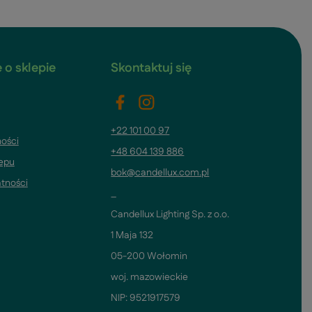
 o sklepie
Skontaktuj się
+22 101 00 97
ości
+48 604 139 886
lepu
bok@candellux.com.pl
atności
_
Candellux Lighting Sp. z o.o.
1 Maja 132
05-200 Wołomin
woj. mazowieckie
NIP: 9521917579