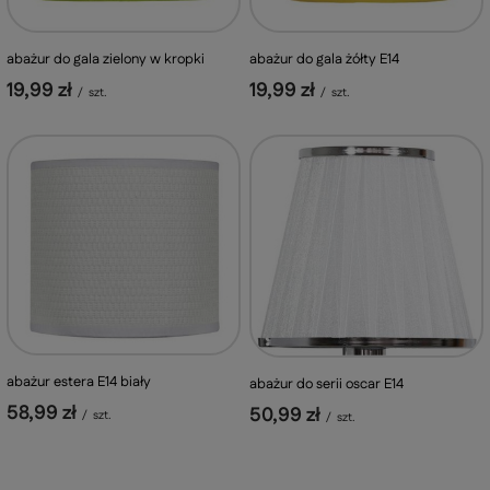
abażur do gala zielony w kropki
abażur do gala żółty E14
19,99 zł
19,99 zł
/
szt.
/
szt.
abażur estera E14 biały
abażur do serii oscar E14
58,99 zł
50,99 zł
/
szt.
/
szt.