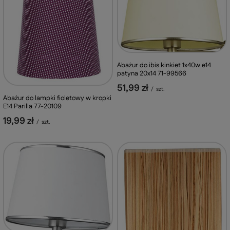
Abażur do ibis kinkiet 1x40w e14
patyna 20x14 71-99566
51,99 zł
/
szt.
Abażur do lampki fioletowy w kropki
E14 Parilla 77-20109
19,99 zł
/
szt.