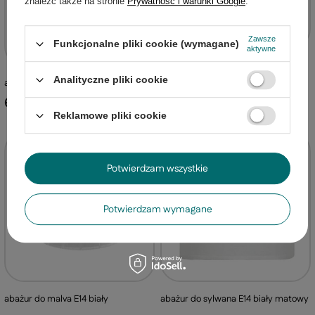
znaleźć także na stronie
Prywatność i warunki Google
.
Zawsze
Funkcjonalne pliki cookie (wymagane)
aktywne
abażur do klips malva E14 amarant
Analityczne pliki cookie
abażur do ibis E14 patyna
36,99 zł
/
szt.
60,99 zł
/
szt.
Reklamowe pliki cookie
Potwierdzam wszystkie
Potwierdzam wymagane
abażur do malva E14 biały
abażur do sylwana E14 biały matowy