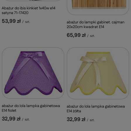
Abażur do ibis kinkiet 1x40w e14
satyna 71-17420
53,99 zł
abażur do lampki gabinet. cajman
/
szt.
20x20cm kwadrat E14
65,99 zł
/
szt.
abażur do lola lampka gabinetowa
abażur do lola lampka gabinetowa
E14 fiolet
E14 żółta
32,99 zł
32,99 zł
/
szt.
/
szt.