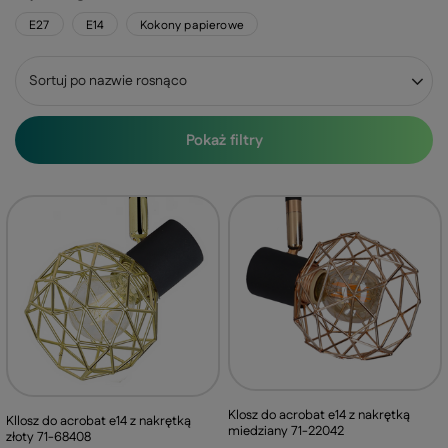
E27
E14
Kokony papierowe
Zmień sortowanie
Sortuj po nazwie rosnąco
Pokaż filtry
Klosz do acrobat e14 z nakrętką
Kllosz do acrobat e14 z nakrętką
miedziany 71-22042
złoty 71-68408