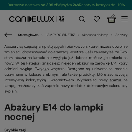
Darmowa dostawa
od 399 zł
Wysyłka
24h
Rabaty w koszyku do
-10%
Strona główna
LAMPY DO WNĘTRZ
Akcesoria do lamp
Abażury
Abażury są częścią lamp stojących i biurkowych, które możesz dowolnie
zmieniać i dopasowywać do aranżacji wnętrza. Jeśli zauważyłeś, że Twój
stary abażur na lampie nie wygląda już dobrze, możesz go zmienić na
nowy. W tej kategorii znajdziesz niejeden abażur na żarówkę E14, który
odmieni wygląd Twojego wnętrza. Dostępne są uniwersalne modele
utrzymane w kolorze srebrnym, ale także produkty, które zachwycają
intensywną kolorystyką i wzornictwem. Wybierając nowy
abażur
na
lampę, możesz zyskać zupełnie nowy dodatek dekoracyjny salonu czy
sypialni.
Abażury E14 do lampki
nocnej
Szybkie tagi