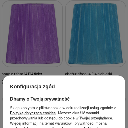
abażur rifasa 14 E14 fiolet
abażur rifasa 14 E14 niebieski
30,99 zł
30,99 zł
/
szt.
/
szt.
Konfiguracja zgód
Dbamy o Twoją prywatność
Sklep korzysta z plików cookie w celu realizacji usług zgodnie z
Polityką dotyczącą cookies
. Możesz określić warunki
przechowywania lub dostępu do cookie w Twojej przeglądarce.
Więcej informacji na temat warunków i prywatności można