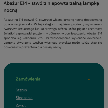
Abażur E14 - stwórz niepowtarzalną lampkę
nocną
Abażur na E14 pozwoli Ci stworzyć własną lampkę nocną dopasowaną
do aranżacji sypialni. W tej kategorii znajdziesz produkty wykonane z
tworzywa sztucznego lub kolorowego płótna, które pięknie rozproszy
światło i zaprowadzi przyjemny półmrok w pomieszczeniu. Abażur E14
spodoba się każdemu, kto lubi własnoręcznie wykonane dekoracje.
Lampka stworzona według własnego projektu może także stać się
doskonałym prezentem dla bliskiej osoby.
Zamówienia
Status
Śledzenie
Zwrot