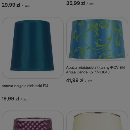
35,99 zł
29,99 zł
/
szt.
/
szt.
Abażur niebieski z tkaniny/PCV E14
Arosa Candellux 77-10643
41,99 zł
/
szt.
abażur do gala niebieski E14
19,99 zł
/
szt.