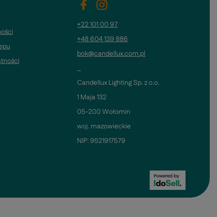
+22 101 00 97
ości
+48 604 139 886
lepu
bok@candellux.com.pl
atności
_
Candellux Lighting Sp. z o.o.
1 Maja 132
05-200 Wołomin
woj. mazowieckie
NIP: 9521917579