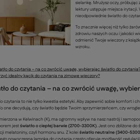
sielankę. Mrużysz oczy, próbując
lektury ustępuje miejsca irytacji
nieodpowiednie światło do czytan
To znacznie więcej niż tylko żar
zdrowiu naszych oczu i jakości 
odmienić Twoje wieczory z książ
wzroku.
iatło do czytania – na co zwrócić uwagę, wybierając światło do czytania
rzyć idealny kącik do czytania na zimowe wieczory?
atło do czytania – na co zwrócić uwagę, wybier
 czytania to nie tylko kwestia estetyki. Aby zapewnić sobie komfort i
To one decydują, czy światło będzie Twoim sprzymierzeńcem, czy wrogi
 mierzona w Kelwinach (K), ma ogromny wpływ na nasz nastrój i samopo
borem jest
światło o ciepłej barwie (2700-3300K)
. Jest ono zbliżone do 
ji melatoniny, czyli hormonu snu. Z kolei
światło neutralne (3400-530
atego nowoczesna lampka do czytania często oferuje możliwość regulacj