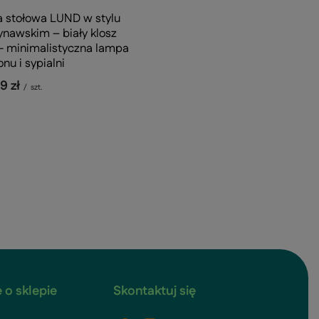
 stołowa LUND w stylu
nawskim – biały klosz
 - minimalistyczna lampa
onu i sypialni
9 zł
/
szt.
 o sklepie
Skontaktuj się