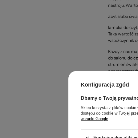
nastroju. Wart
Zbyt słabe świa
lampka do czyt
Taka wartość za
współczynnik od
Każdy z nas ma 
do salonu do cz
strumień świat
energooszczędne
Jak stwor
Konfiguracja zgód
Samo światło, n
Dbamy o Twoją prywatn
czy są to
żyran
Sklep korzysta z plików cookie 
dostępu do cookie w Twojej prz
Wybierz
warunki Google
.
fotela. 
Zadbaj o
Otul się
Funkcjonalne pliki 