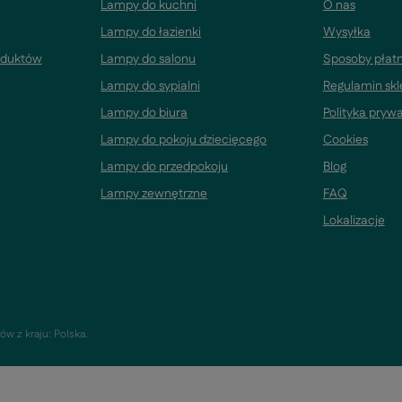
Lampy do kuchni
O nas
Lampy do łazienki
Wysyłka
oduktów
Lampy do salonu
Sposoby płatn
Lampy do sypialni
Regulamin sk
Lampy do biura
Polityka pryw
Lampy do pokoju dziecięcego
Cookies
Lampy do przedpokoju
Blog
Lampy zewnętrzne
FAQ
Lokalizacje
ów z kraju:
Polska
.