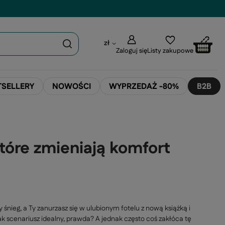
zł
Zaloguj się
Listy zakupowe
TSELLERY
NOWOŚCI
WYPRZEDAŻ -80%
B2B
które zmieniają komfort
śnieg, a Ty zanurzasz się w ulubionym fotelu z nową książką i
ak scenariusz idealny, prawda? A jednak często coś zakłóca tę