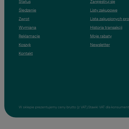
Status
Zarejestruj się
Śledzenie
Listy zakupowe
Zwrot
Lista zakupionych pr
Wymiana
Historia transakcji
Reklamacje
Moje rabaty
Koszyk
Newsletter
Kontakt
W sklepie prezentujemy ceny brutto (z VAT).
Stawki VAT dla konsument