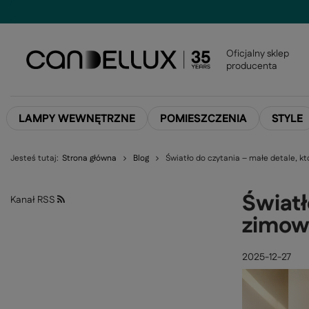
Oficjalny sklep
producenta
LAMPY WEWNĘTRZNE
POMIESZCZENIA
STYLE
Jesteś tutaj:
Strona główna
Blog
Światło do czytania – małe detale, k
Światł
Kanał RSS
zimow
2025-12-27