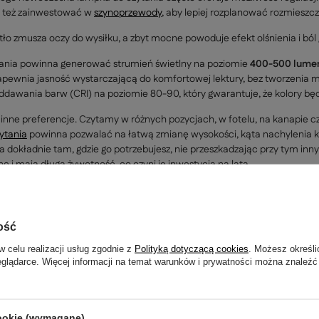
o też zainwestować w
szynoprzewody
, aby lepiej rozplanować rozmieszcz
tło zmusza oczy do wysiłku, a zbyt mocne powoduje efekt olśnienia i ból
ania powinna generować strumień świetlny na poziomie
400-500 lume
pewnia jasność wystarczającą do komfortowej lektury, bez tworzenia mę
dawania barw (CRI) na poziomie 80-90, który gwarantuje, że kolory będ
inne preferencje. Czytamy w różnych pozycjach, w fotelu, na kanapie czy
ytania
powinna pozwalać na łatwą zmianę wysokości, kąta nachylenia klo
ła dokładnie tam, gdzie go potrzebujesz, nie przeszkadzając przy tym
 i mają długą żywotność, co czyni je inwestycją na lata.
zyć idealny kącik do czytania na zimowe wiec
awet najlepsze, to nie wszystko. Prawdziwa magia dzieje się, gdy stworzys
ość
dole
, lampy wiszące, czy jeszcze inne modele. Jak to zrobić?
w celu realizacji usług zgodnie z
Polityką dotyczącą cookies
. Możesz określi
eglądarce. Więcej informacji na temat warunków i prywatności można znaleźć
 odpowiednią lampę
: Doskonale sprawdzają się tu lampy podłogowe do
Alternatywą mogą być kinkiety z ruchomym wysięgnikiem montowane na śc
 wygodne siedzisko
: Głęboki fotel z podłokietnikami, miękka kanapa 
 ciepłem
: Miękki, gruby koc i ciepłe skarpety to obowiązkowi towarzysze 
cookie (wymagane)