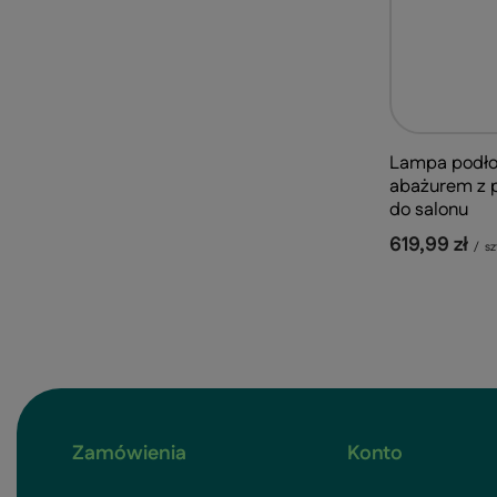
Lampa podło
abażurem z 
do salonu
619,99 zł
/
sz
Zamówienia
Konto