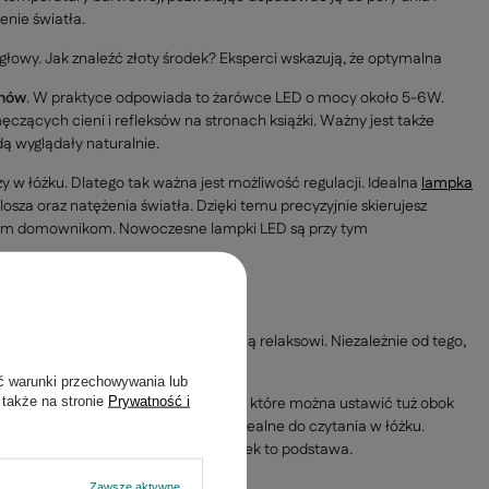
enie światła.
 głowy. Jak znaleźć złoty środek? Eksperci wskazują, że optymalna
nów
. W praktyce odpowiada to żarówce LED o mocy około 5-6W.
czących cieni i refleksów na stronach książki. Ważny jest także
ą wyglądały naturalnie.
 w łóżku. Dlatego tak ważna jest możliwość regulacji. Idealna
lampka
sza oraz natężenia światła. Dzięki temu precyzyjnie skierujesz
 innym domownikom. Nowoczesne lampki LED są przy tym
zory?
z wokół siebie przestrzeń sprzyjającą relaksowi. Niezależnie od tego,
ć warunki przechowywania lub
 także na stronie
Prywatność i
 czytania z regulowanym ramieniem, które można ustawić tuż obok
ianie lub małe lampki z klipsem, idealne do czytania w łóżku.
lub wygodne łóżko z mnóstwem poduszek to podstawa.
zimowej lektury.
Zawsze aktywne