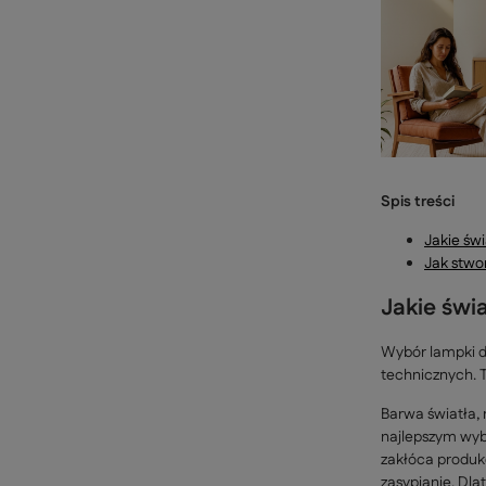
Spis treści
Jakie św
Jak stwo
Jakie świ
Wybór lampki do
technicznych. 
Barwa światła,
najlepszym wy
zakłóca produkc
zasypianie. Dl