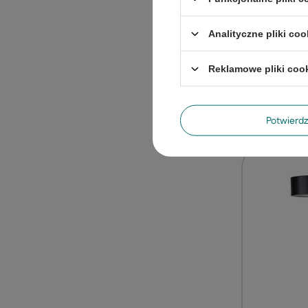
Przygotu
Wybór odpowied
Analityczne pliki coo
pełni zanurzyć 
poziomie 400-50
Reklamowe pliki coo
w swoje zdrowie
Potwier