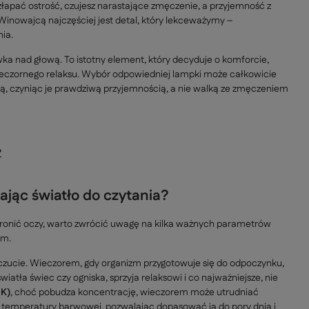
 złapać ostrość, czujesz narastające zmęczenie, a przyjemność z
. Winowajcą najczęściej jest detal, który lekceważymy –
ia.
ówka nad głową. To istotny element, który decyduje o komforcie,
wieczornego relaksu. Wybór odpowiedniej lampki może całkowicie
ką, czyniąc je prawdziwą przyjemnością, a nie walką ze zmęczeniem
?
ając światło do czytania?
 chronić oczy, warto zwrócić uwagę na kilka ważnych parametrów
em.
czucie. Wieczorem, gdy organizm przygotowuje się do odpoczynku,
światła świec czy ogniska, sprzyja relaksowi i co najważniejsze, nie
0K)
, choć pobudza koncentrację, wieczorem może utrudniać
i temperatury barwowej, pozwalając dopasować ją do pory dnia i