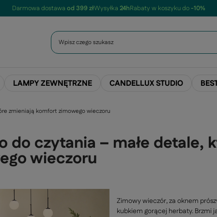
Darmowa dostawa
od 399 zł
Wysyłka
24h
Rabaty w koszyku do
-10%
LAMPY ZEWNĘTRZNE
CANDELLUX STUDIO
BES
tóre zmieniają komfort zimowego wieczoru
o do czytania – małe detale, 
ego wieczoru
Zimowy wieczór, za oknem prószy 
kubkiem gorącej herbaty. Brzmi j