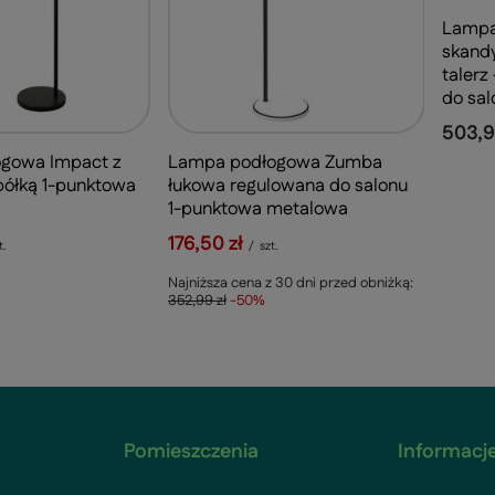
Lampa
skandy
talerz
do sal
503,9
Lampa podłogowa Zumba
gowa Impact z
łukowa regulowana do salonu
półką 1-punktowa
1-punktowa metalowa
176,50 zł
/
szt.
t.
Najniższa cena z 30 dni przed obniżką:
352,99 zł
-50%
Pomieszczenia
Informacje