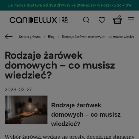
Darmowa dostawa
od 399 zł
Wysyłka
24h
Rabaty w koszyku do
-10%
Strona główna
Blog
Rodzaje żarówek domowych – co musisz wiedzieć?
Rodzaje żarówek
domowych – co musisz
wiedzieć?
2026-02-27
Rodzaje żarówek
domowych – co musisz
wiedzieć?
Wybór żarówki wydaje się prosty, dopóki nie staniemy