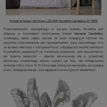
Kinkiet brązowy obrotowy LED 6W Nicoletta Candellux 21-75512
Przeciwieństwem oszczędnego w wyrazie kinkietu Nicoletta jest
skąpany w kryształach chromowany kinkiet
Venezia Candellux
.
Urzekający, jakby zdjęty wprost ze ścian książęcych komnat lub
dworków możnowładców jest reprezentantem stylu rustykalnego. A to
za sprawą dekoracji z transparentnych, odbijających światło szklanych
kryształków osadzonych na metalowej podstawie. Jest dwuramienny,
jak ścienny świecznik – idealnie wkomponuje się w przestrzeń
dworkowo urządzonego salonu, sypialni lub holu. Ma zintegrowaną
żarówkę LED o mocy 10 W, która daje zimną barwę światła, sprzyjającą
pracy, dodającej energii i pomagającej w precyzyjnych działaniach.