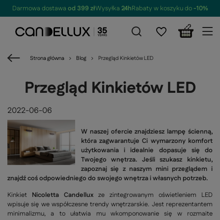
Darmowa dostawa
od 399 zł
Wysyłka
24h
Rabaty w koszyku do
-10%
Strona główna
Blog
Przegląd Kinkietów LED
Przegląd Kinkietów LED
2022-06-06
W naszej ofercie znajdziesz lampę ścienną,
która zagwarantuje Ci wymarzony komfort
użytkowania i idealnie dopasuje się do
Twojego wnętrza. Jeśli szukasz kinkietu,
zapoznaj się z naszym mini przeglądem i
znajdź coś odpowiedniego do swojego wnętrza i własnych potrzeb.
Kinkiet
Nicoletta Candellux
ze zintegrowanym oświetleniem LED
wpisuje się we współczesne trendy wnętrzarskie. Jest reprezentantem
minimalizmu, a to ułatwia mu wkomponowanie się w rozmaite