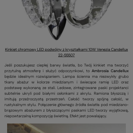
Kinkiet chromowy LED podwójny z kryształkami 10W Venezia Candellux
22-55507
Jeśli poszukujesz ciepłej barwy światła, bo Twój kinkiet ma tworzyć
przytulną atmosferę i służyć odpoczynkowi, to
Ambrosia Candellux
będzie idealnym rozwiązaniem. Lampa ścienna ma niezwykły grubo
tkany abażur w kolorze miedzianym i świecące ramię LED oraz
podstawę wykonaną ze stali. Ledowe, zintegrowane paski projektanci
subtelnie ukryli pod białymi osłonkami z akrylu. Ramiona błyszczą i
imitują przeźroczystą przestrzeń. Całość tworzy spójną całość, w
rustykalnym stylu. Połączenie głównego źródła światła pod miedziano-
brązowym abażurem z błyszczącymi paskami LED tworzy wyjątkową,
niepowtarzalną kompozycję świetlną. Efekt jest powalający.