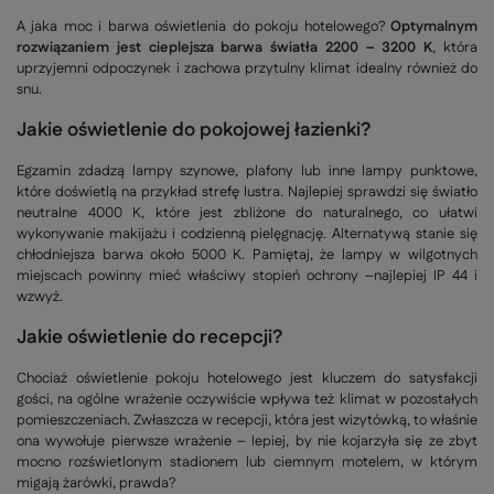
A jaka moc i barwa oświetlenia do pokoju hotelowego?
Optymalnym
rozwiązaniem jest cieplejsza barwa światła 2200 – 3200 K
, która
uprzyjemni odpoczynek i zachowa przytulny klimat idealny również do
snu.
Jakie oświetlenie do pokojowej łazienki?
Egzamin zdadzą lampy szynowe, plafony lub inne lampy punktowe,
które doświetlą na przykład strefę lustra. Najlepiej sprawdzi się światło
neutralne 4000 K, które jest zbliżone do naturalnego, co ułatwi
wykonywanie makijażu i codzienną pielęgnację. Alternatywą stanie się
chłodniejsza barwa około 5000 K. Pamiętaj, że lampy w wilgotnych
miejscach powinny mieć właściwy stopień ochrony –najlepiej IP 44 i
wzwyż.
Jakie oświetlenie do recepcji?
Chociaż oświetlenie pokoju hotelowego jest kluczem do satysfakcji
gości, na ogólne wrażenie oczywiście wpływa też klimat w pozostałych
pomieszczeniach. Zwłaszcza w recepcji, która jest wizytówką, to właśnie
ona wywołuje pierwsze wrażenie – lepiej, by nie kojarzyła się ze zbyt
mocno rozświetlonym stadionem lub ciemnym motelem, w którym
migają żarówki, prawda?