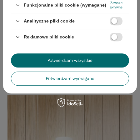
Zawsze
Funkcjonalne pliki cookie (wymagane)
aktywne
Analityczne pliki cookie
Kinkiet biały hotelowy z lampką do czytania LED Magnum Candellux 21-
Reklamowe pliki cookie
75666
Wąski biały kinkiet LED Magnum
Potwierdzam wszystkie
Niewielki, o kompaktowych wymiarach i nieco obłych kształtach
–
wąski biały kinkiet LED Magnum ma obudowę z metalu, a abażur z
grubo tkanego materiału w połączeniu z PCV. Prosty, uniwersalny,
Potwierdzam wymagane
elegancki model został wyposażony w ruchome ramię, dzięki któremu
dopasowanie światła do danej przestrzeni nie sprawia problemu.