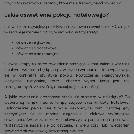
innych toksycznych substancji, które mają tradycyjne odpowiedniki.
Jakie oświetlenie pokoju hotelowego?
Już wiesz, że największą efektywność zapewnia oświetlenie LED, ale jak
właściwie je rozmieścić? Wyposaż pokój w trzy strefy:
oświetlenie główne,
oświetlenie dodatkowe,
oświetlenie dekoracyjne.
Główne lampy to serce oświetlenia nadające klimat całemu wnętrzu.
Idealnym wyborem będą lampy wiszące i
żyrandole
, które wpasowują
się w konkretną stylistykę pokoju. Nowoczesne, skandynawskie,
klasyczne, rustykalne, retro… obecnie wybór lamp jest tak
przeogromny, że z łatwością dopasujesz je do aranżacji.
A jakie oświetlenie dodatkowe stanie się strzałem w dziesiątkę? Do
wyboru są
lampki nocne, lampy stojące oraz kinkiety hotelowe
.
Jednocześnie pełnią one funkcję dekoracyjną, tym bardziej gdy
zdecydujesz się na modne, eleganckie i ciekawe stylistycznie
oświetlenie. Zwłaszcza kinkiety hotelowe zyskują popularność, ponieważ
fantastycznie nadają się do czytania, a wielu gości lubi wieczorem
poświęcić dłuższą chwilę przyjemnej lekturze.