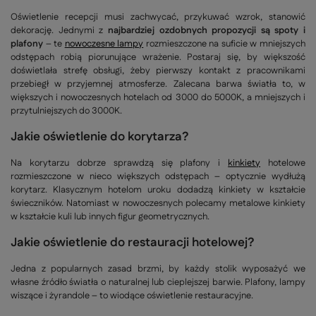
Oświetlenie recepcji musi zachwycać, przykuwać wzrok, stanowić
dekorację. Jednymi z
najbardziej ozdobnych propozycji są spoty i
plafony
– te
nowoczesne lampy
rozmieszczone na suficie w mniejszych
odstępach robią piorunujące wrażenie. Postaraj się, by większość
doświetlała strefę obsługi, żeby pierwszy kontakt z pracownikami
przebiegł w przyjemnej atmosferze. Zalecana barwa światła to, w
większych i nowoczesnych hotelach od 3000 do 5000K, a mniejszych i
przytulniejszych do 3000K.
Jakie oświetlenie do korytarza?
Na korytarzu dobrze sprawdzą się plafony i
kinkiety
hotelowe
rozmieszczone w nieco większych odstępach – optycznie wydłużą
korytarz. Klasycznym hotelom uroku dodadzą kinkiety w kształcie
świeczników. Natomiast w nowoczesnych polecamy metalowe kinkiety
w kształcie kuli lub innych figur geometrycznych.
Jakie oświetlenie do restauracji hotelowej?
Jedna z popularnych zasad brzmi, by każdy stolik wyposażyć we
własne źródło światła o naturalnej lub cieplejszej barwie. Plafony, lampy
wiszące i żyrandole – to wiodące oświetlenie restauracyjne.