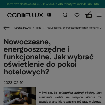
Darmowa dostawa
od 399 zł
Wysyłka
24h
Rabaty w koszyku do
-10%
Strona główna
Blog
Nowoczesne, energooszczędne i funkcjonalne. Jak 
Nowoczesne,
energooszczędne i
funkcjonalne. Jak wybrać
oświetlenie do pokoi
hotelowych?
2023-02-10
Mówi się, że
tajemnicą dobrej obsługi jest
stawianie siebie na miejscu klienta
. Tą
zasadą warto kierować się też przy wyborze