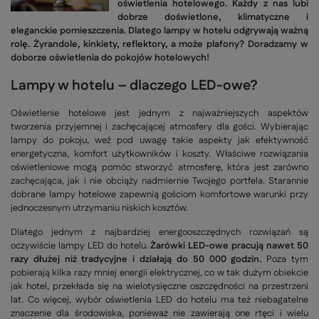
oświetlenia hotelowego. Każdy z nas lubi
dobrze doświetlone, klimatyczne i
eleganckie pomieszczenia. Dlatego lampy w hotelu odgrywają ważną
rolę. Żyrandole, kinkiety, reflektory, a może plafony? Doradzamy w
doborze oświetlenia do pokojów hotelowych!
Lampy w hotelu – dlaczego LED-owe?
Oświetlenie hotelowe jest jednym z najważniejszych aspektów
tworzenia przyjemnej i zachęcającej atmosfery dla gości. Wybierając
lampy do pokoju, weź pod uwagę takie aspekty jak efektywność
energetyczna, komfort użytkowników i koszty. Właściwe rozwiązania
oświetleniowe mogą pomóc stworzyć atmosferę, która jest zarówno
zachęcająca, jak i nie obciąży nadmiernie Twojego portfela. Starannie
dobrane lampy hotelowe zapewnią gościom komfortowe warunki przy
jednoczesnym utrzymaniu niskich kosztów.
Dlatego jednym z najbardziej energooszczędnych rozwiązań są
oczywiście lampy LED do hotelu.
Żarówki LED-owe pracują nawet 50
razy dłużej niż tradycyjne i działają do 50 000 godzin.
Poza tym
pobierają kilka razy mniej energii elektrycznej, co w tak dużym obiekcie
jak hotel, przekłada się na wielotysięczne oszczędności na przestrzeni
lat. Co więcej, wybór oświetlenia LED do hotelu ma też niebagatelne
znaczenie dla środowiska, ponieważ nie zawierają one rtęci i wielu