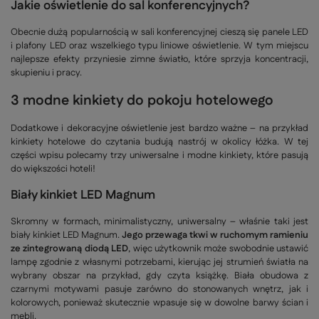
Jakie oświetlenie do sal konferencyjnych?
Obecnie dużą popularnością w sali konferencyjnej cieszą się panele LED
i plafony LED oraz wszelkiego typu liniowe oświetlenie. W tym miejscu
najlepsze efekty przyniesie zimne światło, które sprzyja koncentracji,
skupieniu i pracy.
3 modne kinkiety do pokoju hotelowego
Dodatkowe i dekoracyjne oświetlenie jest bardzo ważne – na przykład
kinkiety hotelowe do czytania budują nastrój w okolicy łóżka. W tej
części wpisu polecamy trzy uniwersalne i modne kinkiety, które pasują
do większości hoteli!
Biały kinkiet LED Magnum
Skromny w formach, minimalistyczny, uniwersalny – właśnie taki jest
biały kinkiet LED Magnum.
Jego przewaga tkwi w ruchomym ramieniu
ze zintegrowaną diodą LED
, więc użytkownik może swobodnie ustawić
lampę zgodnie z własnymi potrzebami, kierując jej strumień światła na
wybrany obszar na przykład, gdy czyta książkę. Biała obudowa z
czarnymi motywami pasuje zarówno do stonowanych wnętrz, jak i
kolorowych, ponieważ skutecznie wpasuje się w dowolne barwy ścian i
mebli.