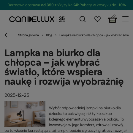
Darmowa dostawa
od 399 zł
Wysyłka
24h
Rabaty w koszyku do
-10%
Strona główna
Blog
Lampka na biurko dla chłopca – jak wybrać światło,
Lampka na biurko dla
chłopca – jak wybrać
światło, które wspiera
naukę i rozwija wyobraźnię
2025-12-25
Wybór odpowiedniej lampki na biurko dla
dziecka to coś więcej niż tylko zakup
kolejnego elementu wyposażenia pokoju. To
inwestycja w jego komfort, zdrowie i rozwój,
bo to właśnie korzystając z tej lampki będzie się uczył, grał, czy rozwijał