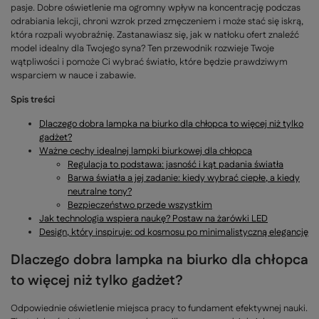
pasje. Dobre oświetlenie ma ogromny wpływ na koncentrację podczas
odrabiania lekcji, chroni wzrok przed zmęczeniem i może stać się iskrą,
która rozpali wyobraźnię. Zastanawiasz się, jak w natłoku ofert znaleźć
model idealny dla Twojego syna? Ten przewodnik rozwieje Twoje
wątpliwości i pomoże Ci wybrać światło, które będzie prawdziwym
wsparciem w nauce i zabawie.
Spis treści
Dlaczego dobra lampka na biurko dla chłopca to więcej niż tylko
gadżet?
Ważne cechy idealnej lampki biurkowej dla chłopca
Regulacja to podstawa: jasność i kąt padania światła
Barwa światła a jej zadanie: kiedy wybrać ciepłe, a kiedy
neutralne tony?
Bezpieczeństwo przede wszystkim
Jak technologia wspiera naukę? Postaw na żarówki LED
Design, który inspiruje: od kosmosu po minimalistyczną elegancję
Dlaczego dobra lampka na biurko dla chłopca
to więcej niż tylko gadżet?
Odpowiednie oświetlenie miejsca pracy to fundament efektywnej nauki.