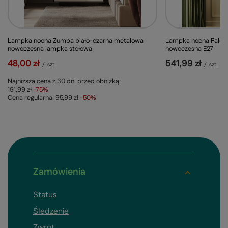
Lampka nocna Zumba biało-czarna metalowa
Lampka nocna Falun 
nowoczesna lampka stołowa
nowoczesna E27
48,00 zł
541,99 zł
/
szt.
/
szt.
Najniższa cena z 30 dni przed obniżką:
191,99 zł
-75%
Cena regularna:
95,99 zł
-50%
Zamówienia
Status
Śledzenie
Zwrot