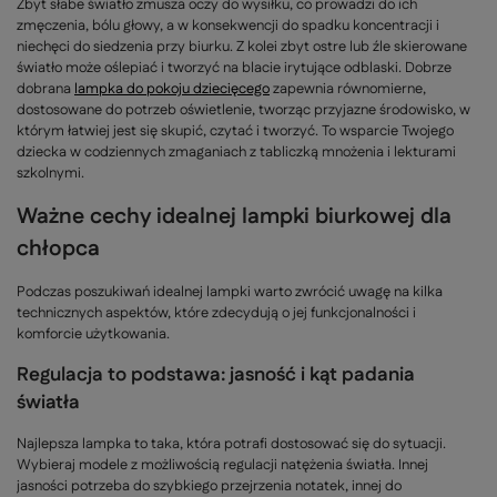
Zbyt słabe światło zmusza oczy do wysiłku, co prowadzi do ich
zmęczenia, bólu głowy, a w konsekwencji do spadku koncentracji i
niechęci do siedzenia przy biurku. Z kolei zbyt ostre lub źle skierowane
światło może oślepiać i tworzyć na blacie irytujące odblaski. Dobrze
dobrana
lampka do pokoju dziecięcego
zapewnia równomierne,
dostosowane do potrzeb oświetlenie, tworząc przyjazne środowisko, w
którym łatwiej jest się skupić, czytać i tworzyć. To wsparcie Twojego
dziecka w codziennych zmaganiach z tabliczką mnożenia i lekturami
szkolnymi.
Ważne cechy idealnej lampki biurkowej dla
chłopca
Podczas poszukiwań idealnej lampki warto zwrócić uwagę na kilka
technicznych aspektów, które zdecydują o jej funkcjonalności i
komforcie użytkowania.
Regulacja to podstawa: jasność i kąt padania
światła
Najlepsza lampka to taka, która potrafi dostosować się do sytuacji.
Wybieraj modele z możliwością regulacji natężenia światła. Innej
jasności potrzeba do szybkiego przejrzenia notatek, innej do