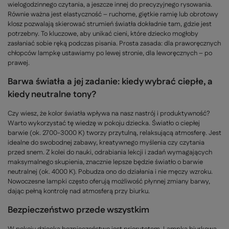
wielogodzinnego czytania, a jeszcze innej do precyzyjnego rysowania.
Równie ważna jest elastyczność – ruchome, giętkie ramię lub obrotowy
klosz pozwalają skierować strumień światła dokładnie tam, gdzie jest
potrzebny. To kluczowe, aby unikać cieni, które dziecko mogłoby
zasłaniać sobie ręką podczas pisania. Prosta zasada: dla praworęcznych
chłopców lampkę ustawiamy po lewej stronie, dla leworęcznych – po
prawej.
Barwa światła a jej zadanie: kiedy wybrać ciepłe, a
kiedy neutralne tony?
Czy wiesz, że kolor światła wpływa na nasz nastrój i produktywność?
Warto wykorzystać tę wiedzę w pokoju dziecka. Światło o ciepłej
barwie (ok. 2700-3000 K) tworzy przytulną, relaksującą atmosferę. Jest
idealne do swobodnej zabawy, kreatywnego myślenia czy czytania
przed snem. Z kolei do nauki, odrabiania lekcji i zadań wymagających
maksymalnego skupienia, znacznie lepsze będzie światło o barwie
neutralnej (ok. 4000 K). Pobudza ono do działania i nie męczy wzroku.
Nowoczesne lampki często oferują możliwość płynnej zmiany barwy,
dając pełną kontrolę nad atmosferą przy biurku.
Bezpieczeństwo przede wszystkim