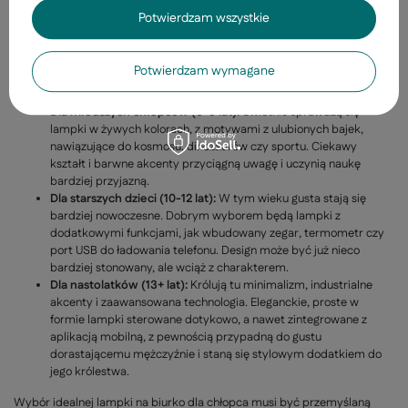
Potwierdzam wszystkie
Lampka to także element wystroju, który może motywować do
spędzania czasu przy biurku. Wygląd dopasowany do wieku i
zainteresowań chłopca sprawi, że kącik do nauki stanie się jego
Potwierdzam wymagane
ulubionym miejscem.
Dla młodszych chłopców (6-9 lat):
Świetnie sprawdzą się
lampki w żywych kolorach, z motywami z ulubionych bajek,
nawiązujące do kosmosu, dinozaurów czy sportu. Ciekawy
kształt i barwne akcenty przyciągną uwagę i uczynią naukę
bardziej przyjazną.
Dla starszych dzieci (10-12 lat):
W tym wieku gusta stają się
bardziej nowoczesne. Dobrym wyborem będą lampki z
dodatkowymi funkcjami, jak wbudowany zegar, termometr czy
port USB do ładowania telefonu. Design może być już nieco
bardziej stonowany, ale wciąż z charakterem.
Dla nastolatków (13+ lat):
Królują tu minimalizm, industrialne
akcenty i zaawansowana technologia. Eleganckie, proste w
formie lampki sterowane dotykowo, a nawet zintegrowane z
aplikacją mobilną, z pewnością przypadną do gustu
dorastającemu mężczyźnie i staną się stylowym dodatkiem do
jego królestwa.
Wybór idealnej lampki na biurko dla chłopca musi być przemyślaną