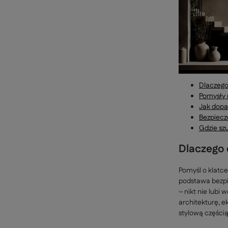
Dlaczego
Pomysły 
Jak dopa
Bezpiecz
Gdzie sz
Dlaczego 
Pomyśl o klatc
podstawa bezpi
– nikt nie lubi
architekturę, e
stylową częścią