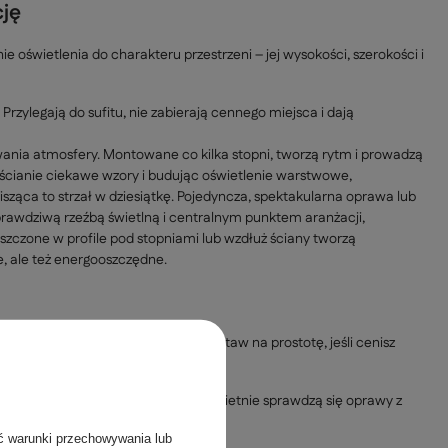
cję
oświetlenia do charakteru przestrzeni – jej wysokości, szerokości i
rzylegają do sufitu, nie zabierają cennego miejsca i dają
wania atmosfery. Montowane co kilka stopni, tworzą rytm i prowadzą
 ścianie ciekawe wzory i budując oświetlenie warstwowe,
sząca to strzał w dziesiątkę. Pojedyncza, spektakularna oprawa lub
prawdziwą rzeźbą świetlną i centralnym punktem aranżacji,
zczone w profile pod stopniami lub wzdłuż ściany tworzą
e, ale też energooszczędne.
tą aranżacji. Jak to osiągnąć? Postaw na prostotę, jeśli cenisz
zne oprawy to Twoi sprzymierzeńcy.
, z widocznymi kablami i śrubami. Świetnie sprawdzą się oprawy z
ć warunki przechowywania lub