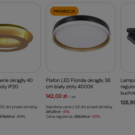
PROMOCJA
erle okrągły 40
Plafon LED Florida okrągły 38
Lampa 
oty IP20
cm biały złoty 4000K
regul
kuchn
142,00 zł
.
/
szt.
126,99
 30 dni przed obniżką:
Najniższa cena z 30 dni przed obniżką:
241,39 zł
-41%
478,99 zł
-60%
Cena regularna:
283,99 zł
-50%