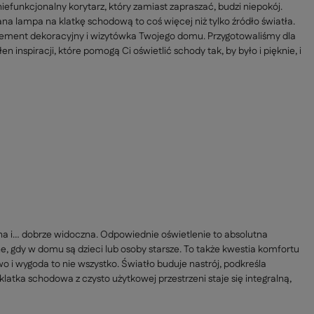
 niefunkcjonalny korytarz, który zamiast zapraszać, budzi niepokój.
na lampa na klatkę schodową to coś więcej niż tylko źródło światła.
lement dekoracyjny i wizytówka Twojego domu. Przygotowaliśmy dla
 inspiracji, które pomogą Ci oświetlić schody tak, by było i pięknie, i
na i… dobrze widoczna. Odpowiednie oświetlenie to absolutna
 gdy w domu są dzieci lub osoby starsze. To także kwestia komfortu
 i wygoda to nie wszystko. Światło buduje nastrój, podkreśla
klatka schodowa z czysto użytkowej przestrzeni staje się integralną,