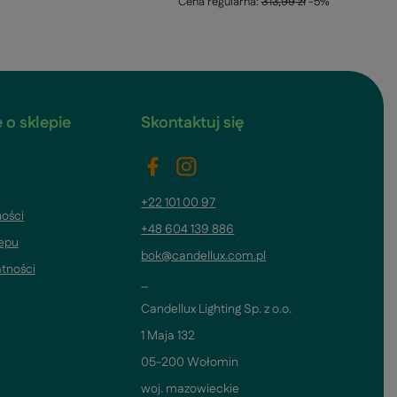
Cena regularna:
313,99 zł
-5%
 o sklepie
Skontaktuj się
+22 101 00 97
ości
+48 604 139 886
lepu
bok@candellux.com.pl
atności
_
Candellux Lighting Sp. z o.o.
1 Maja 132
05-200 Wołomin
woj. mazowieckie