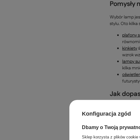
Pomysły n
Wybór lamp jest
stylu. Oto kilk
plafony 
równomier
kinkiety
ś
wzrok wz
lampy su
kilka mn
oświetle
futurysty
Jak dopas
Lampa na klatce
Konfiguracja zgód
nowoczesne rozw
Warto też wybra
Dbamy o Twoją prywatn
postarzanego m
Sklep korzysta z plików cookie 