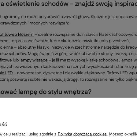
a oświetlenie schodów – znajdź swoją inspira
 ogromny, co może przyprawić o zawrót głowy. Kluczem jest dopasowanie 
a sprawdzonych i modnych rozwiązań:
sufitowe z kloszem
– idealne rozwiązanie do niższych klatek schodowych. P
ne, rozproszone światło, które skutecznie oświetla całą przestrzeń,
cienne – absolutny klasyk i niezwykle wszechstronne narzędzie do kreo
dłuż schodów. Mogą świecić w górę, w dół lub w obie strony, tworząc na
fitowe
lub
lampy wiszące
– jeśli masz wysoką klatkę schodową, lampa wi
iejszych, zawieszonych kaskadowo na różnych wysokościach, stanie się 
nie LED
– nowoczesne, dyskretne i niezwykle efektowne. Taśmy LED wpus
czną poświatę i subtelnie wskazują drogę. To rozwiązanie nie tylko piękn
ować lampę do stylu wnętrza?
 schodowej nie jest samotną wyspą. Powinna tworzyć spójną całość z resz
iązania. Geometryczne kinkiety, ukryte listwy LED czy proste, technic
ć styl loftowe. Surowość jest w cenie. Wybieraj lampy z metalu, miedzi
ość
etalu lub betonu.
w celu realizacji usług zgodnie z
Polityką dotyczącą cookies
. Możesz określi