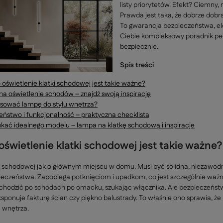
listy priorytetów. Efekt? Ciemny,
Prawda jest taka, że dobrze dobra
To gwarancja bezpieczeństwa, e
Ciebie kompleksowy poradnik pełen
bezpiecznie.
Spis treści
 oświetlenie klatki schodowej jest takie ważne?
na oświetlenie schodów – znajdź swoją inspirację
sować lampę do stylu wnętrza?
eństwo i funkcjonalność – praktyczna checklista
ukać idealnego modelu – lampa na klatkę schodową i inspiracje
oświetlenie klatki schodowej jest takie ważne?
e schodowej jak o głównym miejscu w domu. Musi być solidna, niezawod
eczeństwa. Zapobiega potknięciom i upadkom, co jest szczególnie ważne,
 wchodzić po schodach po omacku, szukając włącznika. Ale bezpieczeństwo
ksponuje fakturę ścian czy piękno balustrady. To właśnie ono sprawia, że 
 wnętrza.