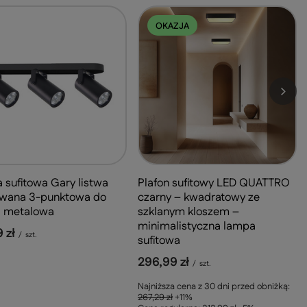
OKAZJA
sufitowa Gary listwa
Plafon sufitowy LED QUATTRO
owana 3-punktowa do
czarny – kwadratowy ze
i metalowa
szklanym kloszem –
minimalistyczna lampa
 zł
/
szt.
sufitowa
296,99 zł
/
szt.
Najniższa cena z 30 dni przed obniżką:
267,29 zł
+11%