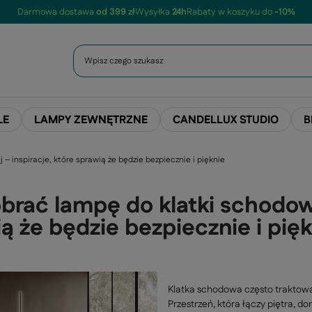
Darmowa dostawa
od 399 zł
Wysyłka
24h
Rabaty w koszyku do
-10%
LE
LAMPY ZEWNĘTRZNE
CANDELLUX STUDIO
B
– inspiracje, które sprawią że będzie bezpiecznie i pięknie
brać lampę do klatki schodowe
ą że będzie bezpiecznie i pię
Klatka schodowa często traktow
Przestrzeń, która łączy piętra, d