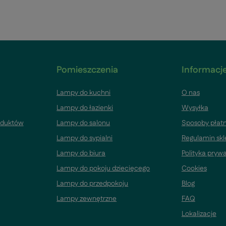
Pomieszczenia
Informacje
Lampy do kuchni
O nas
Lampy do łazienki
Wysyłka
oduktów
Lampy do salonu
Sposoby płatn
Lampy do sypialni
Regulamin sk
Lampy do biura
Polityka pryw
Lampy do pokoju dziecięcego
Cookies
Lampy do przedpokoju
Blog
Lampy zewnętrzne
FAQ
Lokalizacje