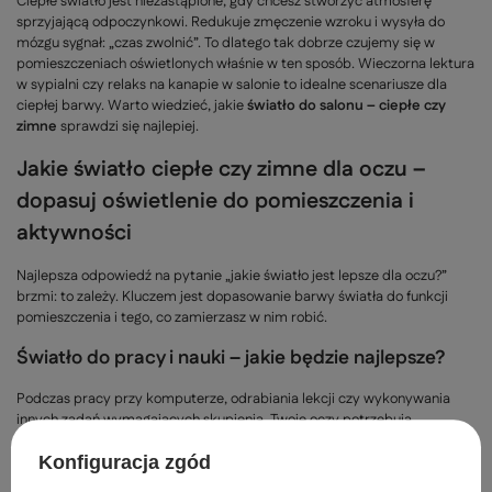
Ciepłe światło jest niezastąpione, gdy chcesz stworzyć atmosferę
sprzyjającą odpoczynkowi. Redukuje zmęczenie wzroku i wysyła do
mózgu sygnał: „czas zwolnić”. To dlatego tak dobrze czujemy się w
pomieszczeniach oświetlonych właśnie w ten sposób. Wieczorna lektura
w sypialni czy relaks na kanapie w salonie to idealne scenariusze dla
ciepłej barwy. Warto wiedzieć, jakie
światło do salonu – ciepłe czy
zimne
sprawdzi się najlepiej.
Jakie światło ciepłe czy zimne dla oczu –
dopasuj oświetlenie do pomieszczenia i
aktywności
Najlepsza odpowiedź na pytanie „jakie światło jest lepsze dla oczu?”
brzmi: to zależy. Kluczem jest dopasowanie barwy światła do funkcji
pomieszczenia i tego, co zamierzasz w nim robić.
Światło do pracy i nauki – jakie będzie najlepsze?
Podczas pracy przy komputerze, odrabiania lekcji czy wykonywania
innych zadań wymagających skupienia, Twoje oczy potrzebują
wsparcia. Zimne, pobudzające światło może wydawać się dobrym
pomysłem, ale na dłuższą metę często prowadzi do
Konfiguracja zgód
przemęczenia. Najlepszym wyborem będzie światło neutralne (ok.