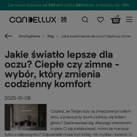
Darmowa dostawa
od 399 zł
Wysyłka
24h
Rabaty w koszyku do
-10%
Strona główna
Blog
Jakie światło lepsze dla oczu? Ciepłe czy zimne - 
Jakie światło lepsze dla
oczu? Ciepłe czy zimne -
wybór, który zmienia
codzienny komfort
2025-10-08
Czujesz, że Twoje oczy są zmęczone po całym
dniu, a praca przy biurku kończy się bólem
głowy? Zastanawiasz się, dlaczego wieczorem
trudno Ci się zrelaksować, mimo że marzysz
tylko o odpoczynku? Odpowiedź może być bliżej, niż myślisz i świecić Ci