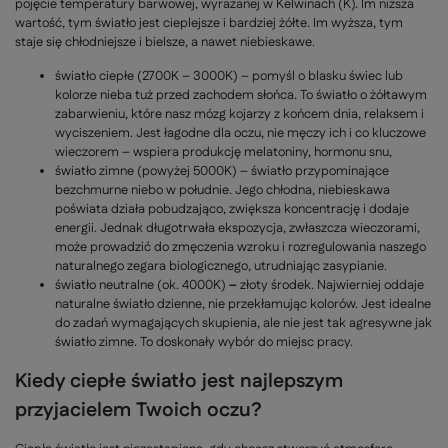
pojęcie temperatury barwowej, wyrażanej w Kelwinach (K). Im niższa
wartość, tym światło jest cieplejsze i bardziej żółte. Im wyższa, tym
staje się chłodniejsze i bielsze, a nawet niebieskawe.
światło ciepłe (2700K – 3000K) – pomyśl o blasku świec lub
kolorze nieba tuż przed zachodem słońca. To światło o żółtawym
zabarwieniu, które nasz mózg kojarzy z końcem dnia, relaksem i
wyciszeniem. Jest łagodne dla oczu, nie męczy ich i co kluczowe
wieczorem – wspiera produkcję melatoniny, hormonu snu,
światło zimne (powyżej 5000K) – światło przypominające
bezchmurne niebo w południe. Jego chłodna, niebieskawa
poświata działa pobudzająco, zwiększa koncentrację i dodaje
energii. Jednak długotrwała ekspozycja, zwłaszcza wieczorami,
może prowadzić do zmęczenia wzroku i rozregulowania naszego
naturalnego zegara biologicznego, utrudniając zasypianie.
światło neutralne (ok. 4000K)
–
złoty środek. Najwierniej oddaje
naturalne światło dzienne, nie przekłamując kolorów. Jest idealne
do zadań wymagających skupienia, ale nie jest tak agresywne jak
światło zimne. To doskonały wybór do miejsc pracy.
Kiedy ciepłe światło jest najlepszym
przyjacielem Twoich oczu?