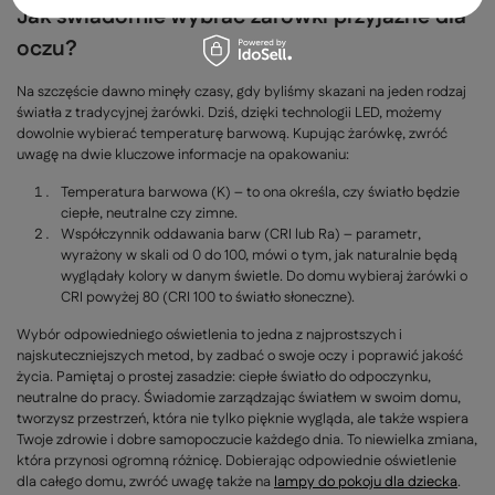
Jak świadomie wybrać żarówki przyjazne dla
oczu?
Na szczęście dawno minęły czasy, gdy byliśmy skazani na jeden rodzaj
światła z tradycyjnej żarówki. Dziś, dzięki technologii LED, możemy
dowolnie wybierać temperaturę barwową. Kupując żarówkę, zwróć
uwagę na dwie kluczowe informacje na opakowaniu:
Temperatura barwowa (K) – to ona określa, czy światło będzie
ciepłe, neutralne czy zimne.
Współczynnik oddawania barw (CRI lub Ra) – parametr,
wyrażony w skali od 0 do 100, mówi o tym, jak naturalnie będą
wyglądały kolory w danym świetle. Do domu wybieraj żarówki o
CRI powyżej 80 (CRI 100 to światło słoneczne).
Wybór odpowiedniego oświetlenia to jedna z najprostszych i
najskuteczniejszych metod, by zadbać o swoje oczy i poprawić jakość
życia. Pamiętaj o prostej zasadzie: ciepłe światło do odpoczynku,
neutralne do pracy. Świadomie zarządzając światłem w swoim domu,
tworzysz przestrzeń, która nie tylko pięknie wygląda, ale także wspiera
Twoje zdrowie i dobre samopoczucie każdego dnia. To niewielka zmiana,
która przynosi ogromną różnicę. Dobierając odpowiednie oświetlenie
dla całego domu, zwróć uwagę także na
lampy do pokoju dla dziecka
.