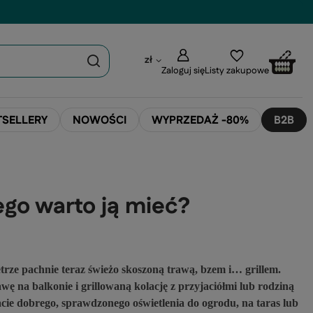
zł
Zaloguj się
Listy zakupowe
TSELLERY
NOWOŚCI
WYPRZEDAŻ -80%
B2B
ego warto ją mieć?
trze pachnie teraz
ś
wie
ż
o skoszon
ą
traw
ą
, bzem i
…
grillem.
aw
ę
na balkonie i grillowan
ą
kolacj
ę
z przyjaci
ół
mi lub rodzin
ą
cie dobrego, sprawdzonego o
ś
wietlenia do ogrodu, na taras lub