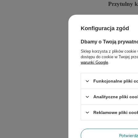
Przytulny 
Zewn
ę
trzne o
ś
niemu imprezy 
Konfiguracja zgód
nocnych. Girla
przytulnego kli
Dbamy o Twoją prywatn
Do naszych Gir
Sklep korzysta z plików cookie 
swoj
ą
opcj
ę
kol
dostępu do cookie w Twojej prz
mamy
ż
ar
ó
wki 
warunki Google
.
mocy 1 W (
n
ap
Funkcjonalne pliki 
Analityczne pliki coo
Reklamowe pliki coo
Potwier