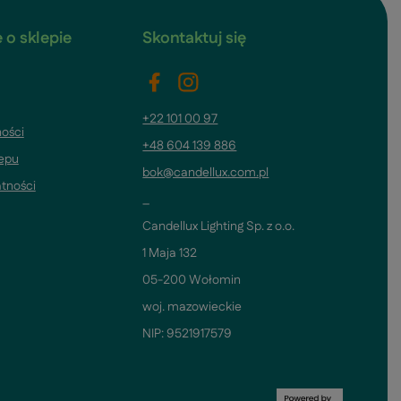
 o sklepie
Skontaktuj się
+22 101 00 97
ości
+48 604 139 886
lepu
bok@candellux.com.pl
atności
_
Candellux Lighting Sp. z o.o.
1 Maja 132
05-200 Wołomin
woj. mazowieckie
NIP: 9521917579