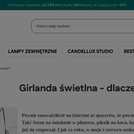
Darmowa dostawa
od 399 zł
Wysyłka
24h
Rabaty w koszyku do
-10%
LAMPY ZEWNĘTRZNE
CANDELLUX STUDIO
BES
ą mieć?
Girlanda świetlna - dlacz
Pewnie zauwa
ż
yli
ś
cie na kt
ó
rym
ś
ze spacer
ó
w,
ż
e powie
Tak
!
Sezon na
ś
niadanie w plenerze, piknik na kocu, k
ju
ż
si
ę
rozpocz
ął
. I jak co roku
,
w maju i czerwcu szuka