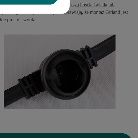
ć
po
żą
dan
ą
d
ł
ugo
ść
i cieszy
ć
si
ę
wi
ę
ksz
ą
ilo
ś
ci
ą
ś
wiat
ł
a lub
z
ą
. Do tego
funkcjonalne z
łą
czki sprawiaj
ą
,
ż
e monta
ż
Girland jest
le prosty i szybki.