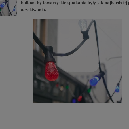
balkon, by towarzyskie spotkania by
ł
y jak najbardziej
oczekiwania.