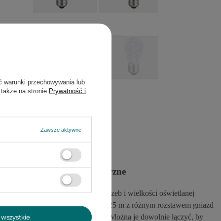
ć warunki przechowywania lub
 także na stronie
Prywatność i
Zawsze aktywne
cjonaln
e oświetlenie zewnętrzne
 j
ą
ł
atwo dopasowa
ć
do swoich potrzeb i wielko
ś
ci o
ś
wietlanej
rzeni. Do wyboru s
ą
Girlandy 5 m i 25 m z r
óż
nym rozstawem gniazd
wszystkie
owych co 1 m lub co p
ół
i 0,25 m. Mo
ż
na je dowolnie
łą
czy
ć
, by