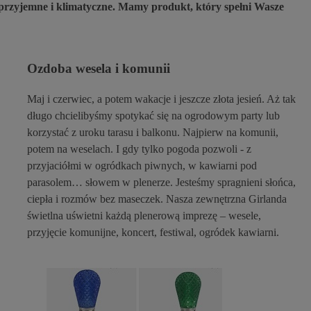
 przyjemne i klimatyczne. Mamy produkt, kt
ó
ry spe
ł
ni Wasze
Ozdoba wesela i komunii
Maj i czerwiec, a potem wakacje i jeszcze z
ł
ota jesie
ń
. A
ż
tak
d
ł
ugo chcieliby
ś
my spotyka
ć
si
ę
na ogrodowym party lub
korzysta
ć
z uroku tarasu i balkonu. Najpierw na komunii,
potem na weselach. I gdy tylko pogoda pozwoli
-
z
przyjaci
ół
mi w ogr
ó
dkach piwnych, w kawiarni pod
parasolem
…
s
ł
owem w plenerze. Jeste
ś
my spragnieni s
ł
o
ń
ca,
ciep
ł
a i rozm
ó
w bez maseczek. Nasza zewn
ę
trzna Girlanda
świetlna
u
ś
wietni ka
ż
d
ą
plenerow
ą
imprez
ę
–
wesele,
przyj
ę
cie komunijne, koncert, festiwal, ogr
ó
dek kawiarni
.