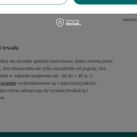
uzyska
mniejs
niezwyk
i trwa
ł
a
llux ma szczelne gniazda
ż
ar
ó
wkowe, kt
ó
re chroni
ą
przed
. Jest niezawodna nie tylko niezale
ż
nie od pogody, bez
tak
ż
e w zakresie temperatur od - 40 do + 40 st. C.
 świetlne
wyprodukowane s
ą
z najwy
ż
szej jako
ś
ci
ę
ki czemu odznaczaj
ą
si
ę
wysok
ą
trwa
ł
o
ś
ci
ą
i
em.