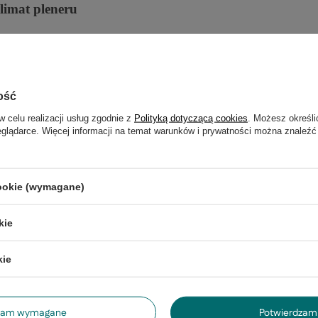
klimat
pleneru
wietlenie przed
ł
u
ż
a rado
ść
wsp
ó
lnego obcowania. Dzi
ę
ki
i towarzyskie spotkania mog
ą
trwa
ć
do p
óź
nych godzin
nda roz
ś
wietli wybran
ą
przestrze
ń
. Doda blasku i
matu. Stanie si
ę
pi
ę
kn
ą
dekoracj
ą
altany, tarasu i balkonu.
ość
land nie dok
ł
adamy
ż
ar
ó
wek, by
ś
cie sami mogli stworzy
ć
w celu realizacji usług zgodnie z
Polityką dotyczącą cookies
. Możesz określi
orystyczn
ą
, kt
ó
ra najbardziej Wam pasuje. Do wyboru
eglądarce. Więcej informacji na temat warunków i prywatności można znaleźć
LED niebieskie, zielone, czerwone, bia
ł
e i przezroczyste o
i
ę
cie zasilania 230V/ 50Hz).
cookie (wymagane)
kie
Funk
kie
Mo
ż
na
przest
dzam wymagane
Potwierdzam 
ż
ar
ó
wk