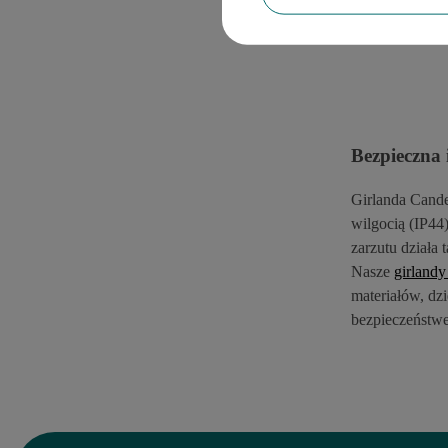
Bezpieczna 
Girlanda Cande
wilgoci
ą
(IP44)
zarzutu dzia
ł
a 
Nasze
girlandy
materia
łó
w, dzi
bezpiecze
ń
stw