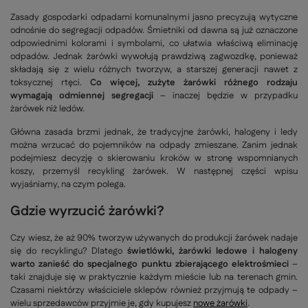
Zasady gospodarki odpadami komunalnymi jasno precyzują wytyczne
odnośnie do segregacji odpadów. Śmietniki od dawna są już oznaczone
odpowiednimi kolorami i symbolami, co ułatwia właściwą eliminację
odpadów. Jednak żarówki wywołują prawdziwą zagwozdkę, ponieważ
składają się z wielu różnych tworzyw, a starszej generacji nawet z
toksycznej rtęci.
Co więcej, zużyte żarówki różnego rodzaju
wymagają odmiennej segregacji
– inaczej będzie w przypadku
żarówek niż ledów.
Główna zasada brzmi jednak, że tradycyjne żarówki, halogeny i ledy
można wrzucać do pojemników na odpady zmieszane. Zanim jednak
podejmiesz decyzję o skierowaniu kroków w stronę wspomnianych
koszy, przemyśl recykling żarówek. W następnej części wpisu
wyjaśniamy, na czym polega.
Gdzie wyrzucić żarówki?
Czy wiesz, że aż 90% tworzyw używanych do produkcji żarówek nadaje
się do recyklingu? Dlatego
świetlówki, żarówki ledowe i halogeny
warto zanieść do specjalnego punktu zbierającego elektrośmieci
–
taki znajduje się w praktycznie każdym mieście lub na terenach gmin.
Czasami niektórzy właściciele sklepów również przyjmują te odpady –
wielu sprzedawców przyjmie je, gdy kupujesz
nowe żarówki
.