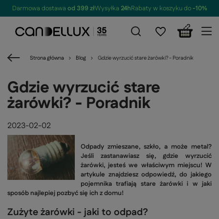
Darmowa dostawa
od 399 zł
Wysyłka
24h
Rabaty w koszyku do
-10%
Strona główna
Blog
Gdzie wyrzucić stare żarówki? - Poradnik
Gdzie wyrzucić stare
żarówki? - Poradnik
2023-02-02
Odpady zmieszane, szkło, a może metal?
Jeśli zastanawiasz się, gdzie wyrzucić
żarówki, jesteś we właściwym miejscu! W
artykule znajdziesz odpowiedź, do jakiego
pojemnika trafiają stare żarówki i w jaki
sposób najlepiej pozbyć się ich z domu!
Zużyte żarówki - jaki to odpad?