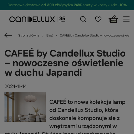
Darmowa dostawa
od 399 zł
Wysyłka
24h
Rabaty w koszyku do
-10%
Strona główna
Blog
CAFEÉ by Candellux Studio – nowoczesne oświetle
CAFEÉ by Candellux Studio
– nowoczesne oświetlenie
w duchu Japandi
2024-11-14
CAFEÉ to nowa kolekcja lamp
od Candellux Studio, która
doskonale komponuje się z
wnętrzami urządzonymi w