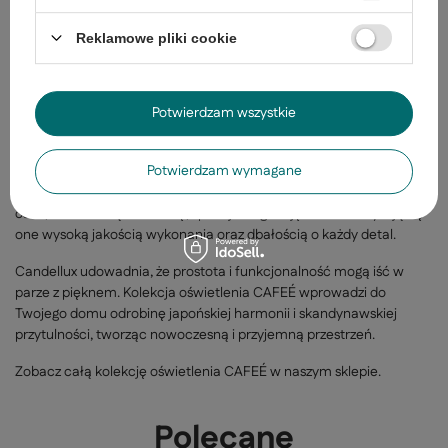
Przytulna
a
tmosfera:
Reklamowe pliki cookie
Materiałowy klosz lamp
CAFEÉ
emituje ciepłe, subtelne światło,
które tworzy
przytulną atmosferę sprzyjającą relaksowi. Lampy są
doskonałym wyborem do przestrzeni, gdzie liczy się komfort i
ciepło.
Potwierdzam wszystkie
Kolekcja
CAFEÉ
od Candellux oferuje
lampy wiszące oraz lampy
Potwierdzam wymagane
podłogowe
, które doskonale sprawdzą się w salonie, sypialni i
jadalni. Wybór
tych nowoczesnych lamp
to idealne rozwiązanie dla
osób, które cenią harmonię, spokój i elegancję. Charakteryzują się
one wysoką jakością wykonania oraz dbałością o każdy detal.
Candellux udowadnia, że prostota i funkcjonalność mogą iść w
parze z pięknem.
Kolekcja oświetlenia
CAFEÉ
wprowadz
i
do
Twojego domu odrobinę japońskiej harmonii i skandynawskie
j
przytulności
, tworząc nowoczesną
i przyjemną
przestrzeń
.
Zobacz całą kolekcję oświetlenia
CAFEÉ
w naszym sklepie.
Polecane