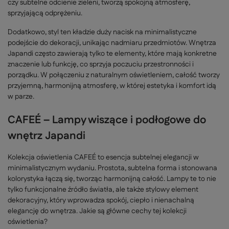
czy subtelne odcienie zieleni, tworzą spokojną atmosferę,
sprzyjającą odprężeniu.
Dodatkowo, styl ten kładzie duży nacisk na minimalistyczne
podejście do dekoracji, unikając nadmiaru przedmiotów. Wnętrza
Japandi często zawierają tylko te elementy, które mają konkretne
znaczenie lub funkcję, co sprzyja poczuciu przestronności i
porządku. W połączeniu z naturalnym oświetleniem, całość tworzy
przyjemną, harmonijną atmosferę, w której estetyka i komfort idą
w parze.
CAFEÉ
– Lampy
wiszące i podłogowe
do
w
nętrz
Japandi
Kolekcja
oświetlenia
CAFEÉ
to esencja subtelnej elegancji w
minimalistycznym wydaniu. Prostota, subtelna forma i stonowana
kolorystyka łączą się, tworząc harmonijną całość. Lampy te to nie
tylko funkcjonalne źródło światła, ale także stylowy element
dekoracyjny, który wprowadza spokój, ciepło i nienachalną
elegancję do wnętrza.
Jakie są główne cechy tej kolekcji
oświetlenia?