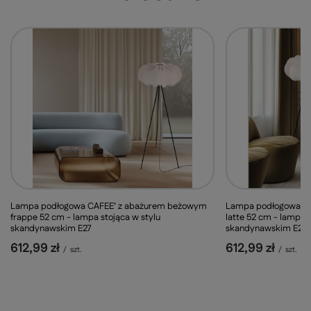
Lampa podłogowa CAFEE’ z abażurem beżowym
Lampa podłogowa C
frappe 52 cm - lampa stojąca w stylu
latte 52 cm - lampa s
skandynawskim E27
skandynawskim E27
612,99 zł
612,99 zł
/
szt.
/
szt.